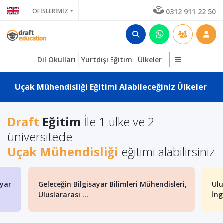
OFİSLERİMİZ
0312 911 22 50
Dil Okulları
Yurtdışı Eğitim
Ülkeler
Uçak Mühendisliği Eğitimi Alabileceğiniz Ülkeler
Draft
Eğitim
İle 1 ülke ve 2
üniversitede
Uçak Mühendisliği
eğitimi alabilirsiniz
ayar
Geleceğin Bilgisayar Bilimleri Mühendisleri,
Ulu
Uluslararası ...
İng