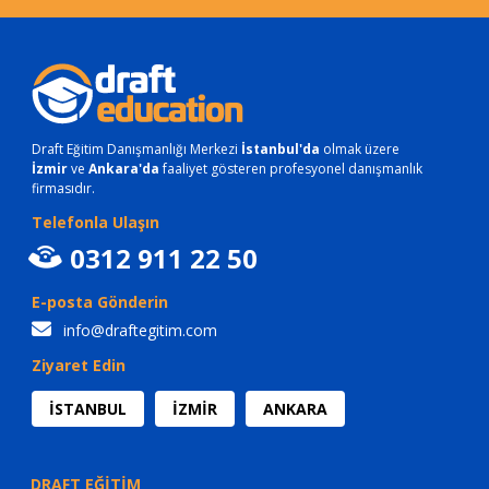
Draft Eğitim Danışmanlığı Merkezi
İstanbul'da
olmak üzere
İzmir
ve
Ankara'da
faaliyet gösteren profesyonel danışmanlık
firmasıdır.
Telefonla Ulaşın
0312 911 22 50
E-posta Gönderin
info@draftegitim.com
Ziyaret Edin
İSTANBUL
İZMİR
ANKARA
DRAFT EĞİTİM