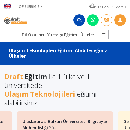
OFİSLERİMİZ
0312 911 22 50
Dil Okulları
Yurtdışı Eğitim
Ülkeler
Ulaşım Teknolojileri Eğitimi Alabileceğiniz
Ülkeler
Draft
Eğitim
İle 1 ülke ve 1
üniversitede
Ulaşım Teknolojileri
eğitimi
alabilirsiniz
ce
Uluslararası Balkan Üniversitesi Bilgisayar
Gel
Mühendisliği Yü...
Ulu