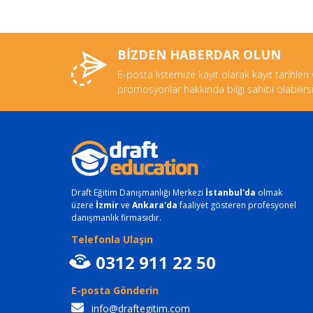
BİZDEN HABERDAR OLUN
E-posta listemize kayıt olarak kayıt tarihleri
promosyonlar hakkında bilgi sahibi olabilirsi
Draft Eğitim Danışmanlığı Merkezi
İstanbul'da
olmak
üzere
İzmir
ve
Ankara'da
faaliyet gösteren profesyonel
danışmanlık firmasıdır.
Telefonla Ulaşın
0312 911 22 50
E-posta Gönderin
info@draftegitim.com