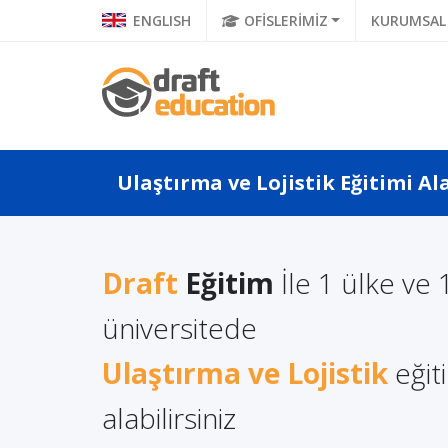
ENGLISH
OFİSLERİMİZ
KURUMSAL
Ulaştırma ve Lojistik Eğitimi Al
Draft
Eğitim
İle 1 ülke ve 
a Türkçe
Litvanya'da Yüksek
üniversitede
Polonya
 Ne Diyor?
Lisans Eğitimi Almanın
Eğitimi
a Di...
Ulaştırma ve Lojistik
Avantajları
eğit
alabilirsiniz