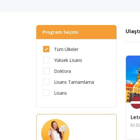
Ulaşt
Program Seçimi
Tüm Ülkeler
Yüksek Lisans
Doktora
Lisans Tamamlama
Lisans
Let
En Dü