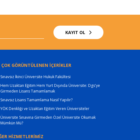
KAYIT OL
 ÇOK GÖRÜNTÜLENEN İÇERİKLER
Sınavsız İkinci Üniversite Hukuk Fakültesi
Hem Uzaktan Eğitim Hem Yurt Dışında Üniversite: Dgs'ye
Girmeden Lisans Tamamlamak
Sınavsız Lisans Tamamlama Nasıl Yapılır?
YÖK Denkliği ve Uzaktan Eğitim Veren Üniversiteler
Üniversite Sınavına Girmeden Özel Üniversite Okumak
Mümkün Mü?
ĞER HİZMETLERİMİZ