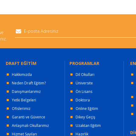
 ve
niz.
DRAFT EĞİTİM
PROGRAMLAR
EN
Hakkımızda
Dil Okulları
Neden Draft Eğitim?
Üniversite
Danışmanlarımız
Ön Lisans
Yetki Belgeleri
Doktora
Ofislerimiz
Online Eğitim
Garanti ve Güvence
Dikey Geçiş
Anlaşmalı Okullarımız
Uzaktan Eğitim
Dİ
Hizmet Sayıları
Hazırlık