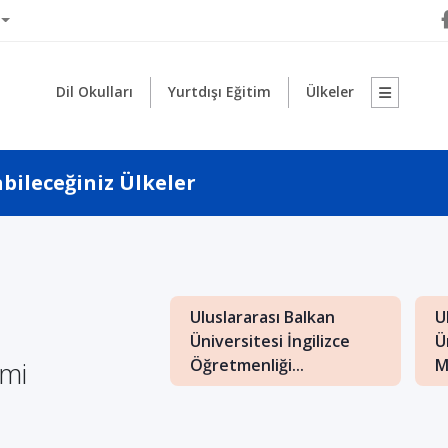
Dil Okulları
Yurtdışı Eğitim
Ülkeler
abileceğiniz Ülkeler
1
Uluslararası Balkan
U
: İngilizce İşletme
Üniversitesi İngilizce
Ü
nde Kaliteli Eğitim
imi
Öğretmenliği...
M