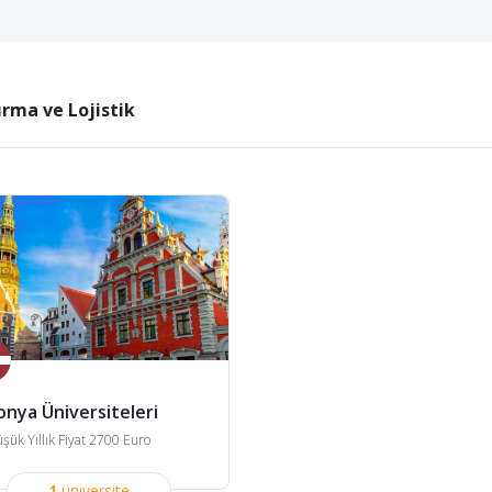
ırma ve Lojistik
onya Üniversiteleri
şük Yıllık Fiyat 2700 Euro
1
üniversite