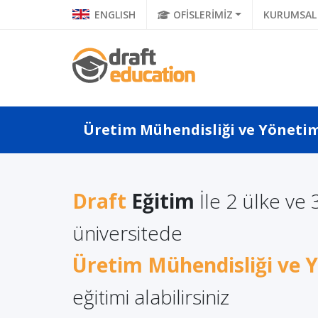
ENGLISH
OFİSLERİMİZ
KURUMSAL
Üretim Mühendisliği ve Yönetimi
Draft
Eğitim
İle 2 ülke ve 
a Türkçe
Litvanya'da Yüksek
üniversitede
Polonya
 Ne Diyor?
Lisans Eğitimi Almanın
Eğitimi
a Di...
Üretim Mühendisliği ve 
Avantajları
eğitimi alabilirsiniz