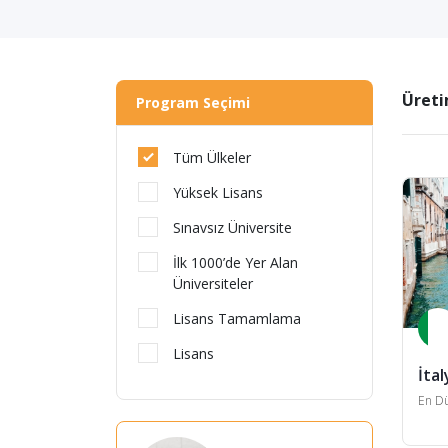
Üreti
Program Seçimi
Tüm Ülkeler
Yüksek Lisans
Sınavsız Üniversite
İlk 1000’de Yer Alan
Üniversiteler
Lisans Tamamlama
Lisans
İtal
En Dü