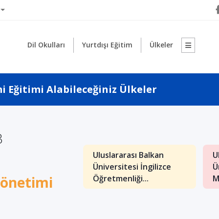
Dil Okulları
Yurtdışı Eğitim
Ülkeler
 Eğitimi Alabileceğiniz Ülkeler
3
Uluslararası Balkan
U
: İngilizce İşletme
Üniversitesi İngilizce
Ü
nde Kaliteli Eğitim
Yönetimi
Öğretmenliği...
M