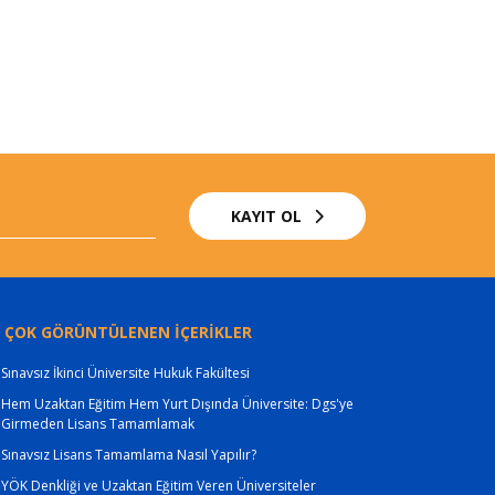
KAYIT OL
 ÇOK GÖRÜNTÜLENEN İÇERİKLER
Sınavsız İkinci Üniversite Hukuk Fakültesi
Hem Uzaktan Eğitim Hem Yurt Dışında Üniversite: Dgs'ye
Girmeden Lisans Tamamlamak
Sınavsız Lisans Tamamlama Nasıl Yapılır?
YÖK Denkliği ve Uzaktan Eğitim Veren Üniversiteler