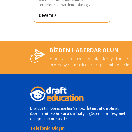
tercihlerinize yardımcı olacağız.
Devamı
BİZDEN HABERDAR OLUN
E-posta listemize kayıt olarak kayıt tarihleri
promosyonlar hakkında bilgi sahibi olabilirsi
Draft Eğitim Danışmanlığı Merkezi
İstanbul'da
olmak
üzere
İzmir
ve
Ankara'da
faaliyet gösteren profesyonel
danışmanlık firmasıdır.
Telefonla Ulaşın