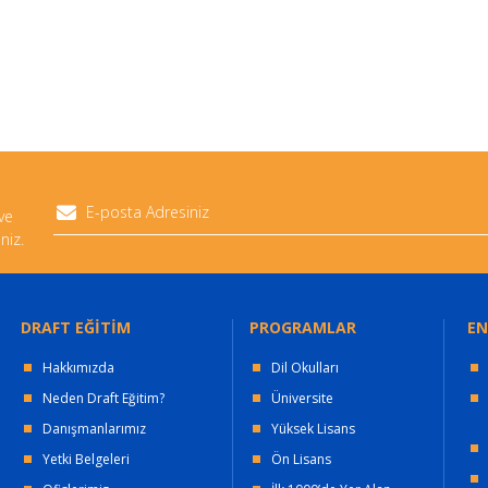
 ve
niz.
DRAFT EĞİTİM
PROGRAMLAR
EN
Hakkımızda
Dil Okulları
Neden Draft Eğitim?
Üniversite
Danışmanlarımız
Yüksek Lisans
Yetki Belgeleri
Ön Lisans