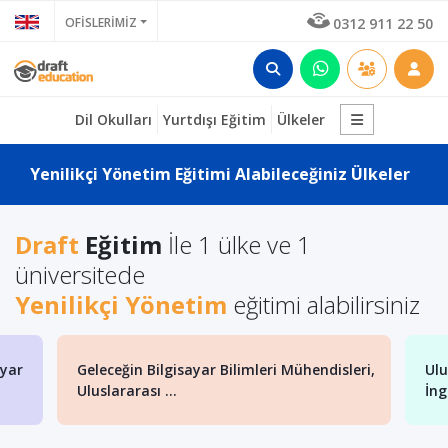
OFİSLERİMİZ
0312 911 22 50
Dil Okulları
Yurtdışı Eğitim
Ülkeler
Yenilikçi Yönetim Eğitimi Alabileceğiniz Ülkeler
Draft
Eğitim
İle 1 ülke ve 1
üniversitede
Yenilikçi Yönetim
eğitimi alabilirsiniz
ayar
Geleceğin Bilgisayar Bilimleri Mühendisleri,
Ulu
Uluslararası ...
İng