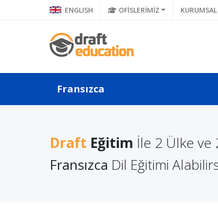
ENGLISH
OFİSLERİMİZ
KURUMSAL
Fransızca
a Yaşam
Yurt Dışında Yaşam
Draft
Eğitim
İle 2 Ülke ve
TOEFL'
Rehberi:
Maliyetleri Rehberi:
Almak 
Fransızca
İngiltere
Dil Eğitimi Alabilir