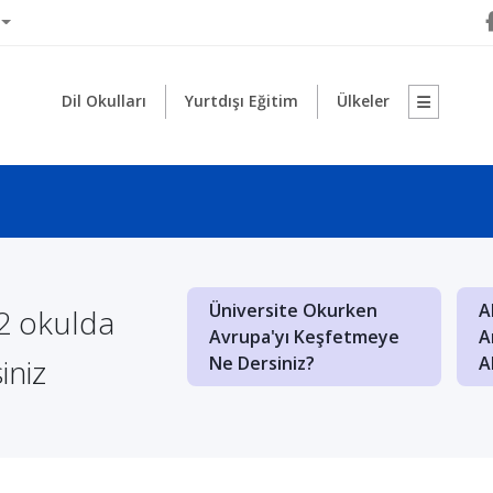
Dil Okulları
Yurtdışı Eğitim
Ülkeler
Üniversite Okurken
A
 2 okulda
da Yüksek Puan
Avrupa'yı Keşfetmeye
A
İçin Ne Yapmalı?
siniz
Ne Dersiniz?
A