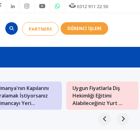
0312 911 22 50
ÖĞRENCİ İŞLERİ
PARTNERS
lmanya'nın Kapılarını
Uygun Fiyatlarla Diş
ralamak İstiyorsanız
Hekimliği Eğitimi
lmancayı Yeri...
Alabileceğiniz Yurt ...