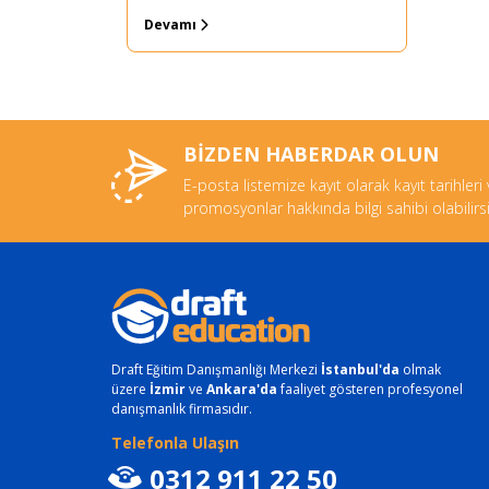
Devamı
BİZDEN HABERDAR OLUN
E-posta listemize kayıt olarak kayıt tarihleri
promosyonlar hakkında bilgi sahibi olabilirsi
Draft Eğitim Danışmanlığı Merkezi
İstanbul'da
olmak
üzere
İzmir
ve
Ankara'da
faaliyet gösteren profesyonel
danışmanlık firmasıdır.
Telefonla Ulaşın
0312 911 22 50