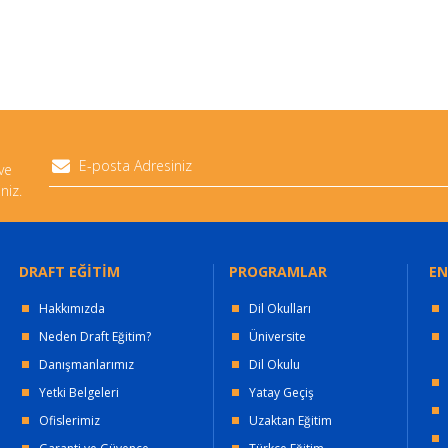
 ve
niz.
DRAFT EĞİTİM
PROGRAMLAR
EN
Hakkımızda
Dil Okulları
Neden Draft Eğitim?
Üniversite
Danışmanlarımız
Dil Okulu
Yetki Belgeleri
Yatay Geçiş
Ofislerimiz
Uzaktan Eğitim