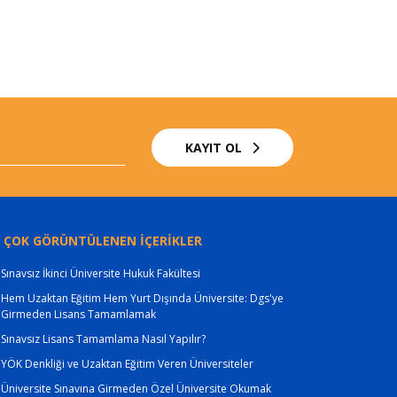
KAYIT OL
 ÇOK GÖRÜNTÜLENEN İÇERİKLER
Sınavsız İkinci Üniversite Hukuk Fakültesi
Hem Uzaktan Eğitim Hem Yurt Dışında Üniversite: Dgs'ye
Girmeden Lisans Tamamlamak
Sınavsız Lisans Tamamlama Nasıl Yapılır?
YÖK Denkliği ve Uzaktan Eğitim Veren Üniversiteler
Üniversite Sınavına Girmeden Özel Üniversite Okumak