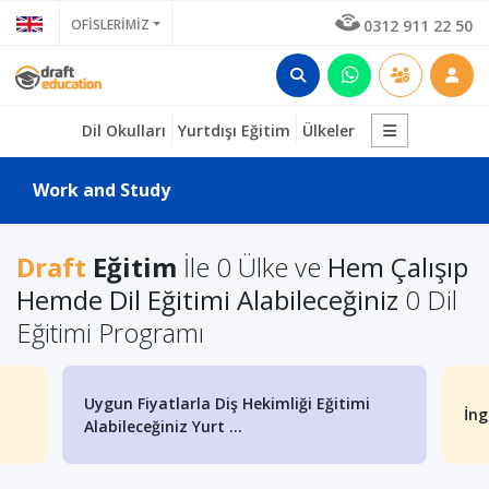
OFİSLERİMİZ
0312 911 22 50
Dil Okulları
Yurtdışı Eğitim
Ülkeler
Work and Study
Draft
Eğitim
İle 0 Ülke ve
Hem Çalışıp
Hemde Dil Eğitimi Alabileceğiniz
0 Dil
Eğitimi Programı
Uygun Fiyatlarla Diş Hekimliği Eğitimi
İng
Alabileceğiniz Yurt ...