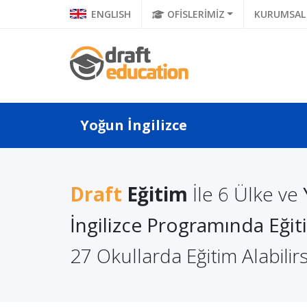
ENGLISH
OFİSLERİMİZ
KURUMSAL
Yoğun İngilizce
Draft
Eğitim
İle 6 Ülke ve
urt Dışında Yaşam
TOEFL'da Yüksek Puan
aliyetleri Rehberi:
İngilizce Programında Eği
Almak İçin Ne Yapmalı?
ngiltere
27 Okullarda Eğitim Alabilirs