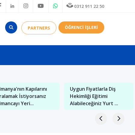
0312 911 22 50
ÖĞRENCİ İŞLERİ
PARTNERS
Uygun Fiyatlarla Diş
Hekimliği Eğitimi
İngiltere'de Dil E
Alabileceğiniz Yurt ...