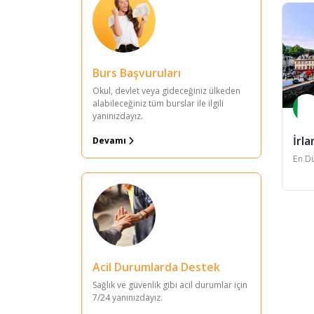
Pathway Programı (C1
Seviye)
Genel Almanca
Burs Başvuruları
Yoğun Almanca
Okul, devlet veya gideceğiniz ülkeden
alabileceğiniz tüm burslar ile ilgili
Genel İngilizce (Sabah)
yanınızdayız.
Genel İngilizce (Öğle)
İrla
Devamı
Yarı Yoğun İngilizce (Sabah)
En Dü
Yarı Yoğun İngilizce (Öğle)
Öğretmenler için İngilizce
English Plus GBS
Sertifikaları - Seviye 3
Acil Durumlarda Destek
English Plus GBS Diploma -
Seviye 2
Sağlık ve güvenlik gibi acil durumlar için
7/24 yanınızdayız.
Cambridge (B2 & C1 için)