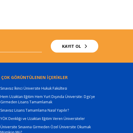
KAYIT OL
 ÇOK GÖRÜNTÜLENEN İÇERİKLER
Sınavsız İkinci Üniversite Hukuk Fakültesi
Hem Uzaktan Eğitim Hem Yurt Dışında Üniversite: Dgs'ye
Girmeden Lisans Tamamlamak
Sınavsız Lisans Tamamlama Nasıl Yapılır?
YÖK Denkliği ve Uzaktan Eğitim Veren Üniversiteler
Üniversite Sınavına Girmeden Özel Üniversite Okumak
Mümkün Mü?