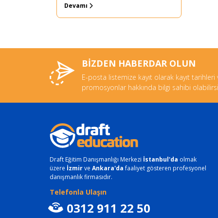
Devamı
Genel İngilizce
IELTS Hazırlık Kursu
İş İngilizcesi
BİZDEN HABERDAR OLUN
E-posta listemize kayıt olarak kayıt tarihleri
promosyonlar hakkında bilgi sahibi olabilirsi
Draft Eğitim Danışmanlığı Merkezi
İstanbul'da
olmak
üzere
İzmir
ve
Ankara'da
faaliyet gösteren profesyonel
danışmanlık firmasıdır.
Telefonla Ulaşın
0312 911 22 50