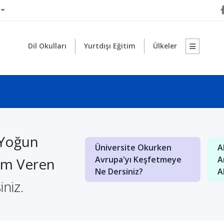
Dil Okulları
Yurtdışı Eğitim
Ülkeler
Yoğun
Üniversite Okurken
Almanya'nın Kapılarını
Avrupa'yı Keşfetmeye
Aralamak İstiyorsanız
tim Veren
Ne Dersiniz?
Almancayı Yeri...
iniz.