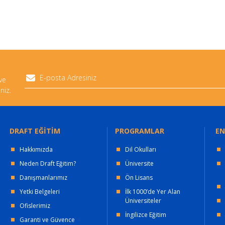
 ve
niz.
DRAFT EĞİTİM
PROGRAMLAR
EN
Hakkımızda
Dil Okulları
Neden Draft Eğitim?
Üniversite
Danışmanlarımız
Ön Lisans
Yetki Belgeleri
İlk 1000’de Yer Alan
Üniversiteler
Ofislerimiz
İngilizce Eğitim
Garanti ve Güvence