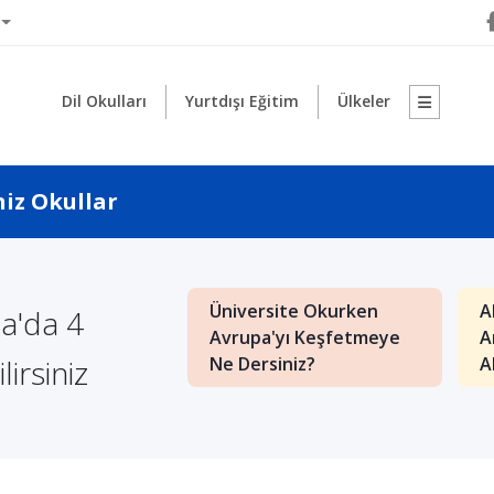
Dil Okulları
Yurtdışı Eğitim
Ülkeler
niz Okullar
Üniversite Okurken
A
ta'da 4
da Yüksek Puan
Avrupa'yı Keşfetmeye
A
İçin Ne Yapmalı?
lirsiniz
Ne Dersiniz?
A