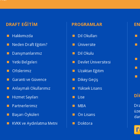
DRAFT EĞİTİM
PROGRAMLAR
EN
Hakkımızda
Dil Okulları
Neden Draft Eğitim?
Üniversite
Danışmanlarımız
Dil Okulu
Yetki Belgeleri
Devlet Üniversitesi
Ofislerimiz
Uzaktan Eğitim
Garanti ve Güvence
Dikey Geçiş
Anlaşmalı Okullarımız
Yüksek Lisans
Dİ
Hizmet Sayıları
Lise
Dra
Partnerlerimiz
MBA
üz
Başarı Öyküleri
Ön Lisans
dan
KVKK ve Aydınlatma Metni
Doktora