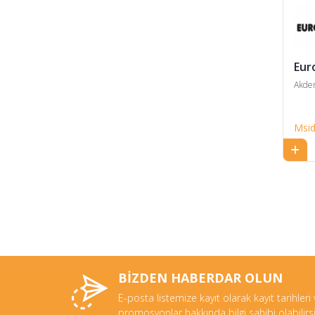
Eur
Akden
Msi
BİZDEN HABERDAR OLUN
E-posta listemize kayıt olarak kayıt tarihleri
promosyonlar hakkında bilgi sahibi olabilirsi