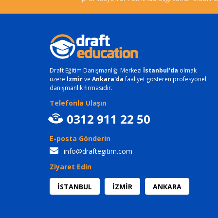
Draft Eğitim Danışmanlığı Merkezi
İstanbul'da
olmak
üzere
İzmir
ve
Ankara'da
faaliyet gösteren profesyonel
danışmanlık firmasıdır.
Telefonla Ulaşın
0312 911 22 50
E-posta Gönderin
info@draftegitim.com
Ziyaret Edin
İSTANBUL
İZMİR
ANKARA