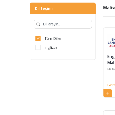
Malta
Dil Seçimi
Tüm Diller
İngilizce
Eng
Mal
Malta
Gzir