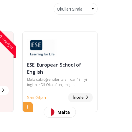
t Öneriyor
ESE: European School of
English
Malta’daki öğrenciler tarafından “En İyi
İngilizce Dil Okulu” seçilmiştir.
ük
e
San Ġiljan
İncele
Malta