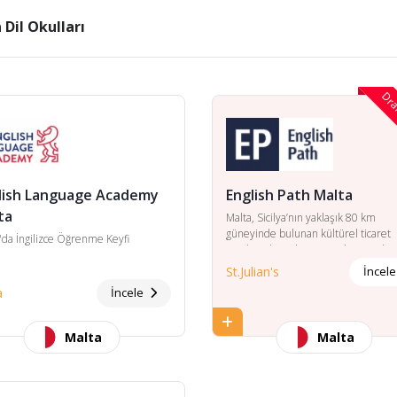
 Dil Okulları
Draf
lish Language Academy
English Path Malta
ta
Malta, Sicilya’nın yaklaşık 80 km
güneyinde bulunan kültürel ticaret
'da İngilizce Öğrenme Keyfi
merkezidir. Dil öğrenmek için gelen
öğrenci sayısı turist sayısının en büy
St.Julian's
İncel
dilimini oluşturur.
a
İncele
Malta
Malta