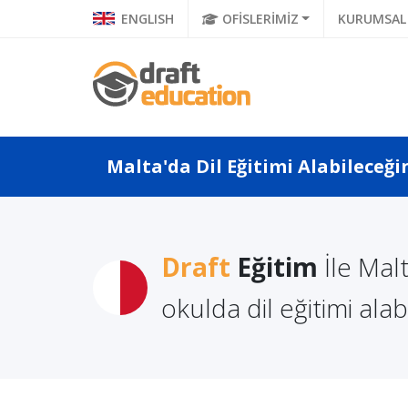
ENGLISH
OFİSLERİMİZ
KURUMSAL
Malta'da Dil Eğitimi Alabileceği
a Yaşam
Yurt Dışında Yaşam
Draft
Eğitim
İle Mal
TOEFL'
Rehberi:
Maliyetleri Rehberi:
Almak 
İngiltere
okulda dil eğitimi alabi