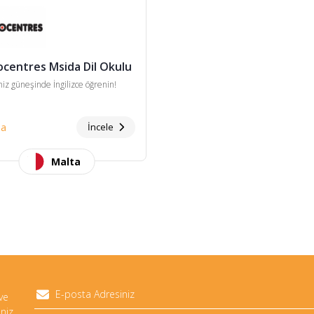
ocentres Msida Dil Okulu
iz güneşinde İngilizce öğrenin!
da
İncele
Malta
 ve
niz.