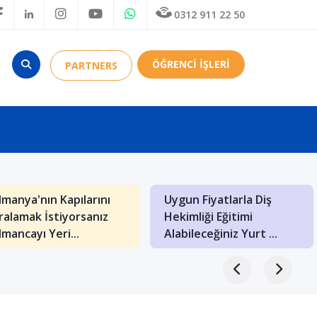
0312 911 22 50
ÖĞRENCİ İŞLERİ
PARTNERS
lmanya'nın Kapılarını
Uygun Fiyatlarla Diş
ralamak İstiyorsanız
Hekimliği Eğitimi
lmancayı Yeri...
Alabileceğiniz Yurt ...