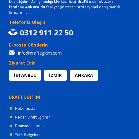
Draft Eğitim Danışmanlığı Merkezi
İstanbul'da
olmak üzere
İzmir
ve
Ankara'da
faaliyet gösteren profesyonel danışmanlık
firmasıdır.
Telefonla Ulaşın
0312 911 22 50
E-posta Gönderin
info@draftegitim.com
Ziyaret Edin
İSTANBUL
İZMİR
ANKARA
DRAFT EĞİTİM
Hakkımızda
Neden Draft Eğitim?
Danışmanlarımız
Yetki Belgeleri