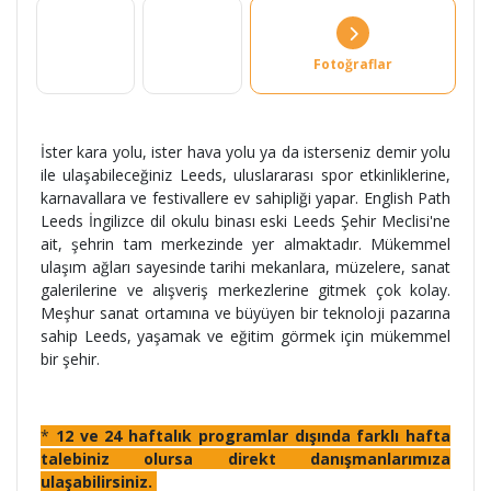
Fotoğraflar
İster kara yolu, ister hava yolu ya da isterseniz demir yolu
ile ulaşabileceğiniz Leeds, uluslararası spor etkinliklerine,
karnavallara ve festivallere ev sahipliği yapar. English Path
Leeds İngilizce dil okulu binası eski Leeds Şehir Meclisi'ne
ait, şehrin tam merkezinde yer almaktadır. Mükemmel
ulaşım ağları sayesinde tarihi mekanlara, müzelere, sanat
galerilerine ve alışveriş merkezlerine gitmek çok kolay.
Meşhur sanat ortamına ve büyüyen bir teknoloji pazarına
sahip Leeds, yaşamak ve eğitim görmek için mükemmel
bir şehir.
*
12 ve 24 haftalık programlar dışında farklı hafta
talebiniz olursa direkt danışmanlarımıza
ulaşabilirsiniz.