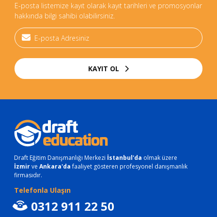
E-posta listemize kayıt olarak kayıt tarihleri ve promosyonlar
hakkında bilgi sahibi olabilirsiniz.
KAYIT OL
Draft Eğitim Danışmanlığı Merkezi
İstanbul'da
olmak üzere
İzmir
ve
Ankara'da
faaliyet gösteren profesyonel danışmanlık
firmasıdır.
Telefonla Ulaşın
0312 911 22 50