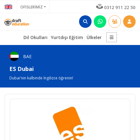
OFİSLERİMİZ
0312 911 22 50
Dil Okulları
Yurtdışı Eğitim
Ülkeler
BAE
ES Dubai
Dubai'nin kalbinde İngilizce öğrenin!