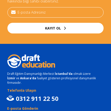
hakkında bilgi sahibi olabilirsiniz.
KAYIT OL
Draft Eğitim Danışmanlığı Merkezi
İstanbul'da
olmak üzere
İzmir
ve
Ankara'da
faaliyet gösteren profesyonel danışmanlık
firmasıdır.
Telefonla Ulaşın
0312 911 22 50
E-posta Gönderin