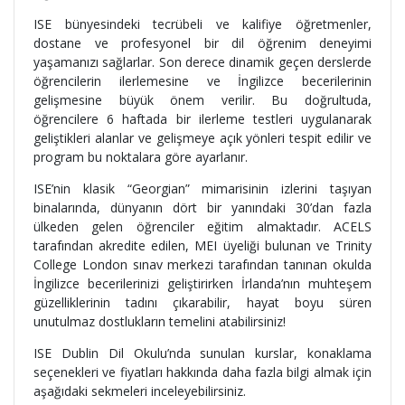
ISE bünyesindeki tecrübeli ve kalifiye öğretmenler,
dostane ve profesyonel bir dil öğrenim deneyimi
yaşamanızı sağlarlar. Son derece dinamik geçen derslerde
öğrencilerin ilerlemesine ve İngilizce becerilerinin
gelişmesine büyük önem verilir. Bu doğrultuda,
öğrencilere 6 haftada bir ilerleme testleri uygulanarak
geliştikleri alanlar ve gelişmeye açık yönleri tespit edilir ve
program bu noktalara göre ayarlanır.
ISE’nin klasik “Georgian” mimarisinin izlerini taşıyan
binalarında, dünyanın dört bir yanındaki 30’dan fazla
ülkeden gelen öğrenciler eğitim almaktadır. ACELS
tarafından akredite edilen, MEI üyeliği bulunan ve Trinity
College London sınav merkezi tarafından tanınan okulda
İngilizce becerilerinizi geliştirirken İrlanda’nın muhteşem
güzelliklerinin tadını çıkarabilir, hayat boyu süren
unutulmaz dostlukların temelini atabilirsiniz!
ISE Dublin Dil Okulu’nda sunulan kurslar, konaklama
seçenekleri ve fiyatları hakkında daha fazla bilgi almak için
aşağıdaki sekmeleri inceleyebilirsiniz.