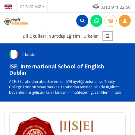
OFİSLERİMİZ
0312 911 22 50
Dil Okulları
Yurtdışı Eğitim
Ülkeler
İrlanda
ISE: International School of English
Dublin
ACELS tarafından akredite edilen, MEI üyeliği bulunan ve Trinity
College London sınav merkezi tarafından tanınan okulda İngilizce
becerilerinizi geliştirirken İrlanda’nın muhteşem güzelliklerinin tadı