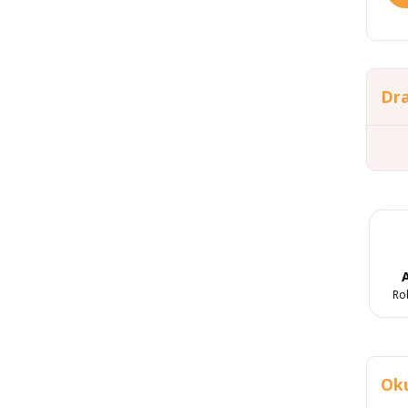
Dra
A
Ro
Oku