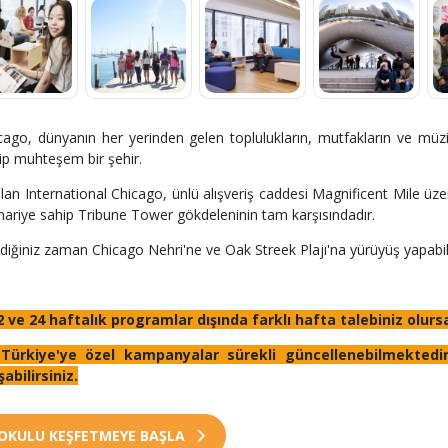
cago, dünyanın her yerinden gelen toplulukların, mutfakların ve müzik
ip muhteşem bir şehir.
lan International Chicago, ünlü alışveriş caddesi Magnificent Mile üze
ariye sahip Tribune Tower gökdeleninin tam karşısındadır.
ediğiniz zaman Chicago Nehri'ne ve Oak Streek Plajı'na yürüyüş yapab
2 ve 24 haftalık programlar dışında farklı hafta talebiniz olurs
Türkiye'ye özel kampanyalar sürekli güncellenebilmektedir.
şabilirsiniz.
OKULU KEŞFETMEYE BAŞLA