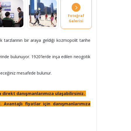
Fotoğraf
Galerisi
 tarzlarının bir araya geldiği kozmopolit tarihe
rinde bulunuyor. 1920'lerde inşa edilen neogotik
ileceğiniz mesafede bulunur.
a direkt danışmanlarımıza ulaşabilirsiniz.
 Avantajlı fiyatlar için danışmanlarımıza