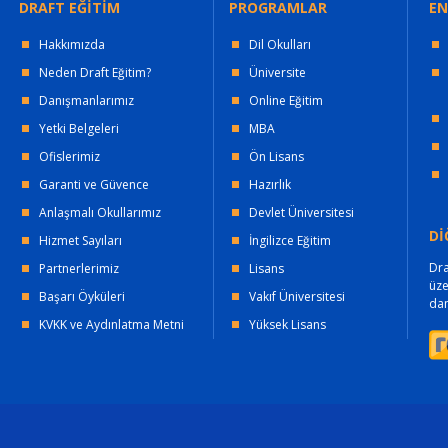
DRAFT EĞİTİM
PROGRAMLAR
EN
Hakkımızda
Dil Okulları
Neden Draft Eğitim?
Üniversite
Danışmanlarımız
Online Eğitim
Yetki Belgeleri
MBA
Ofislerimiz
Ön Lisans
Garanti ve Güvence
Hazırlık
Anlaşmalı Okullarımız
Devlet Üniversitesi
Dİ
Hizmet Sayıları
İngilizce Eğitim
Dra
Partnerlerimiz
Lisans
üz
Başarı Öyküleri
Vakıf Üniversitesi
dan
KVKK ve Aydınlatma Metni
Yüksek Lisans