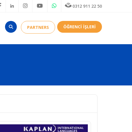
0312 911 22 50
ÖĞRENCİ İŞLERİ
PARTNERS