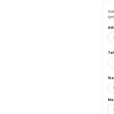
Siz
için
Adı
Tel
İka
Mes