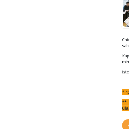
Chi
sah
Kap
mim
İst
*
1
** 
ula