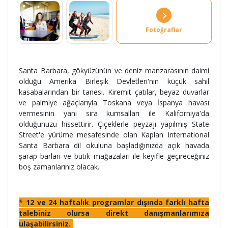
Fotoğraflar
Santa Barbara, gökyüzünün ve deniz manzarasının daimi
olduğu Amerika Birleşik Devletleri'nin küçük sahil
kasabalarından bir tanesi. Kiremit çatılar, beyaz duvarlar
ve palmiye ağaçlarıyla Toskana veya İspanya havası
vermesinin yanı sıra kumsalları ile Kaliforniya'da
olduğunuzu hissettirir. Çiçeklerle peyzajı yapılmış State
Street'e yürüme mesafesinde olan Kaplan International
Santa Barbara dil okuluna başladığınızda açık havada
şarap barları ve butik mağazaları ile keyifle geçireceğiniz
boş zamanlarınız olacak.
*
12 ve 24 haftalık programlar dışında farklı hafta
talebiniz olursa direkt danışmanlarımıza
ulaşabilirsiniz.