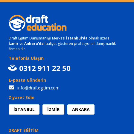
Draft Eğitim Danışmanlığı Merkezi
İstanbul'da
olmak üzere
İzmir
ve
Ankara'da
faaliyet gösteren profesyonel danışmanlık
firmasıdır.
Telefonla Ulaşın
0312 911 22 50
E-posta Gönderin
info@draftegitim.com
Ziyaret Edin
İSTANBUL
İZMİR
ANKARA
DRAFT EĞİTİM