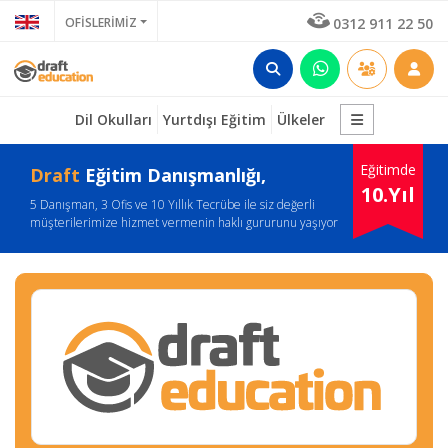
OFİSLERİMİZ
0312 911 22 50
Dil Okulları
Yurtdışı Eğitim
Ülkeler
Eğitimde
Draft
Eğitim Danışmanlığı,
10.Yıl
5 Danışman, 3 Ofis ve 10 Yıllık Tecrübe ile siz değerli
müşterilerimize hizmet vermenin haklı gururunu yaşıyor