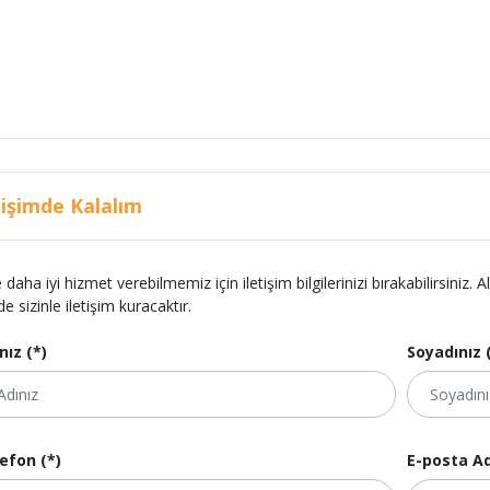
tişimde Kalalım
e daha iyi hizmet verebilmemiz için iletişim bilgilerinizi bırakabilirsini
de sizinle iletişim kuracaktır.
nız (*)
Soyadınız 
efon (*)
E-posta Ad