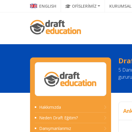
ENGLISH
OFİSLERİMİZ
KURUMSAL
Dra
5 Danı
gururu
Hakkımızda
Ank
Neden Draft Eğitim?
Danışmanlarımız