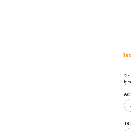
İle
Siz
için
Adı
Tel