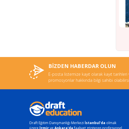
BİZDEN HABERDAR OLUN
E-posta listemize kayıt olarak kayıt tarihleri
promosyonlar hakkında bilgi sahibi olabilirsi
Draft Eğitim Danışmanlığı Merkezi
İstanbul'da
olmak
üzere
İzmir
ve
Ankara'da
faaliyet gösteren profesyonel