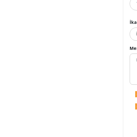
İka
Mes