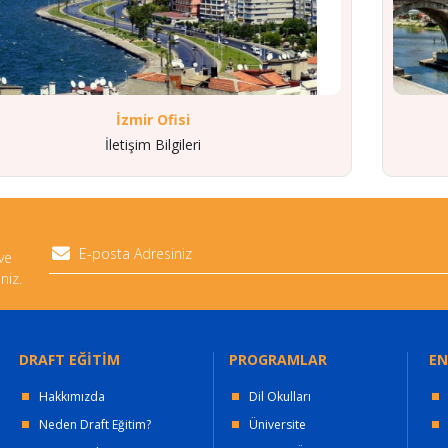
İzmir Ofisi
İletişim Bilgileri
 ve
niz.
DRAFT EĞİTİM
PROGRAMLAR
EN
Hakkımızda
Dil Okulları
Neden Draft Eğitim?
Üniversite