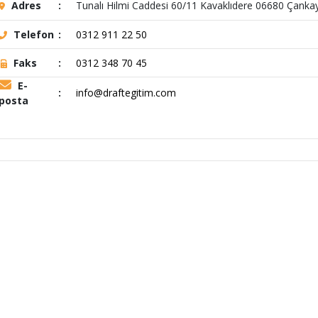
Adres
:
Tunalı Hilmi Caddesi 60/11 Kavaklıdere 06680 Çanka
Telefon
:
0312 911 22 50
Faks
:
0312 348 70 45
E-
:
info@draftegitim.com
posta