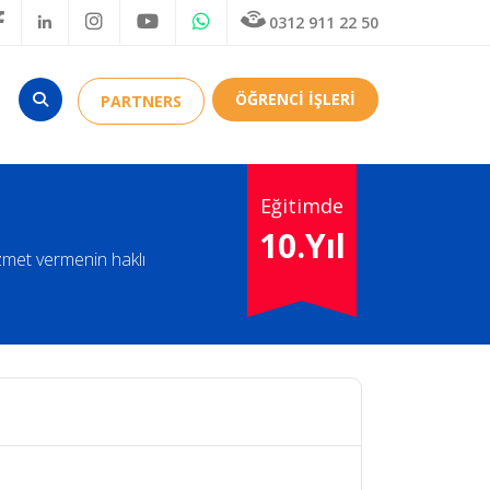
0312 911 22 50
ÖĞRENCİ İŞLERİ
PARTNERS
Eğitimde
10.Yıl
izmet vermenin haklı