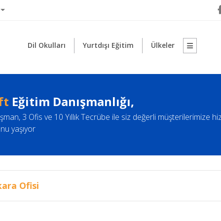
Dil Okulları
Yurtdışı Eğitim
Ülkeler
ft
Eğitim Danışmanlığı,
şman, 3 Ofis ve 10 Yıllık Tecrübe ile siz değerli müşterilerimize h
nu yaşıyor
ara Ofisi