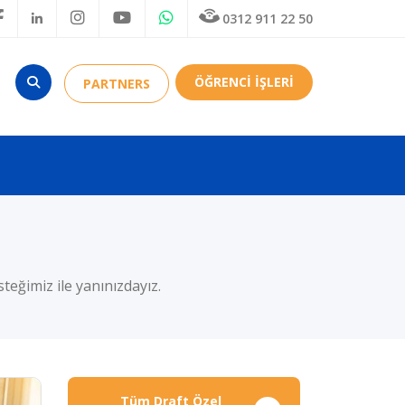
0312 911 22 50
ÖĞRENCİ İŞLERİ
PARTNERS
teğimiz ile yanınızdayız.
Tüm Draft Özel