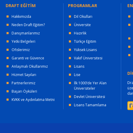
DRAFT EĞİTİM
PROGRAMLAR
EN
Hakkımızda
Dil Okulları
Neden Draft Eğitim?
Üniversite
Danışmanlarımız
Hazırlık
Yetki Belgeleri
Türkçe Eğitim
Ofislerimiz
Yüksek Lisans
Garanti ve Güvence
Vakıf Üniversitesi
Anlaşmalı Okullarımız
Lisans
Dİ
Hizmet Sayıları
Lise
Dra
Partnerlerimiz
İlk 1000’de Yer Alan
üz
Üniversiteler
Başarı Öyküleri
dan
Devlet Üniversitesi
KVKK ve Aydınlatma Metni
Lisans Tamamlama