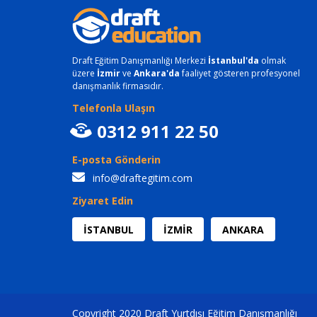
Draft Eğitim Danışmanlığı Merkezi
İstanbul'da
olmak
üzere
İzmir
ve
Ankara'da
faaliyet gösteren profesyonel
danışmanlık firmasıdır.
Telefonla Ulaşın
0312 911 22 50
E-posta Gönderin
info@draftegitim.com
Ziyaret Edin
İSTANBUL
İZMİR
ANKARA
Copyright 2020 Draft Yurtdışı Eğitim Danışmanlığı