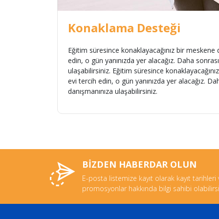
Konaklama Desteği
Eğitim süresince konaklayacağınız bir meskene doğ
edin, o gün yanınızda yer alacağız. Daha sonras
ulaşabilirsiniz.
Eğitim süresince konaklayacağınız 
evi tercih edin, o gün yanınızda yer alacağız. D
danışmanınıza ulaşabilirsiniz.
BİZDEN HABERDAR OLUN
E-posta listemize kayıt olarak kayıt tarihleri
promosyonlar hakkında bilgi sahibi olabilirsi