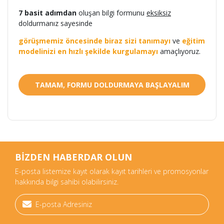
7 basit adımdan
oluşan bilgi formunu
eksiksiz
doldurmanız sayesinde
görüşmemiz öncesinde biraz sizi tanımayı
ve
eğitim
modelinizi en hızlı şekilde kurgulamayı
amaçlıyoruz.
TAMAM, FORMU DOLDURMAYA BAŞLAYALIM
BİZDEN HABERDAR OLUN
E-posta listemize kayıt olarak kayıt tarihleri ve promosyonlar
hakkında bilgi sahibi olabilirsiniz.