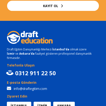
KAYIT OL
Draft Eğitim Danışmanlığı Merkezi
İstanbul'da
olmak üzere
İzmir
ve
Ankara'da
faaliyet gösteren profesyonel danışmanlık
firmasıdır.
Telefonla Ulaşın
0312 911 22 50
E-posta Gönderin
info@draftegitim.com
Ziyaret Edin
İSTANBUL
İZMİR
ANKARA