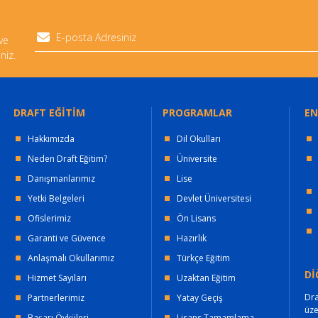
 ve
niz.
DRAFT EĞİTİM
PROGRAMLAR
EN
Hakkımızda
Dil Okulları
Neden Draft Eğitim?
Üniversite
Danışmanlarımız
Lise
Yetki Belgeleri
Devlet Üniversitesi
Ofislerimiz
Ön Lisans
Garanti ve Güvence
Hazırlık
Anlaşmalı Okullarımız
Türkçe Eğitim
Dİ
Hizmet Sayıları
Uzaktan Eğitim
Dra
Partnerlerimiz
Yatay Geçiş
üz
Başarı Öyküleri
Lisans Tamamlama