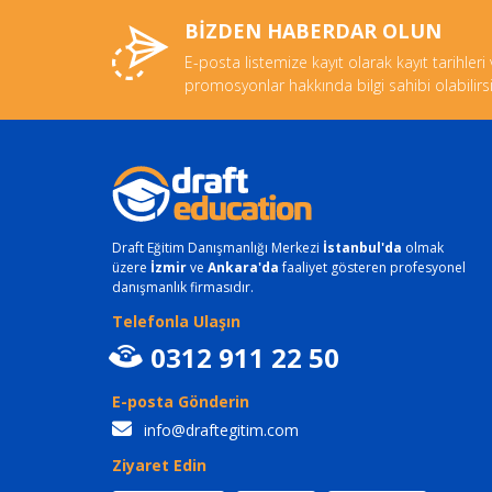
BİZDEN HABERDAR OLUN
E-posta listemize kayıt olarak kayıt tarihleri
promosyonlar hakkında bilgi sahibi olabilirsi
Draft Eğitim Danışmanlığı Merkezi
İstanbul'da
olmak
üzere
İzmir
ve
Ankara'da
faaliyet gösteren profesyonel
danışmanlık firmasıdır.
Telefonla Ulaşın
0312 911 22 50
E-posta Gönderin
info@draftegitim.com
Ziyaret Edin