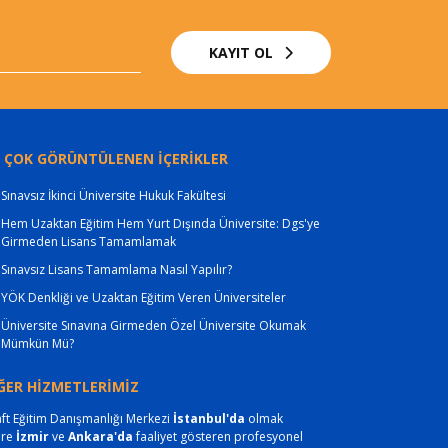
KAYIT OL
 ÇOK GÖRÜNTÜLENEN İÇERİKLER
Sınavsız İkinci Üniversite Hukuk Fakültesi
Hem Uzaktan Eğitim Hem Yurt Dışında Üniversite: Dgs'ye
Girmeden Lisans Tamamlamak
Sınavsız Lisans Tamamlama Nasıl Yapılır?
YÖK Denkliği ve Uzaktan Eğitim Veren Üniversiteler
Üniversite Sınavına Girmeden Özel Üniversite Okumak
Mümkün Mü?
ĞER HİZMETLERİMİZ
ft Eğitim Danışmanlığı Merkezi
İstanbul'da
olmak
ere
İzmir
ve
Ankara'da
faaliyet gösteren profesyonel