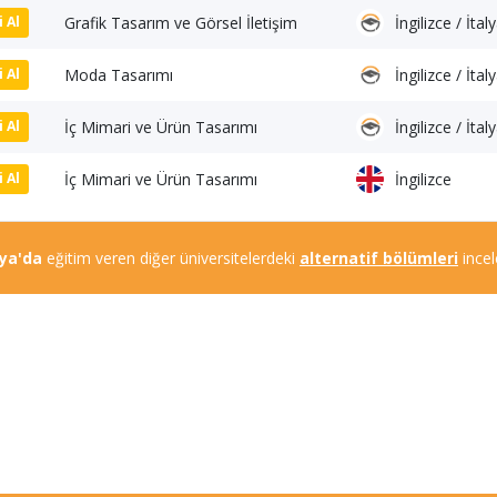
Grafik Tasarım ve Görsel İletişim
İngilizce / İta
i Al
Moda Tasarımı
İngilizce / İta
i Al
İç Mimari ve Ürün Tasarımı
İngilizce / İta
i Al
İç Mimari ve Ürün Tasarımı
İngilizce
i Al
lya'da
eğitim veren diğer üniversitelerdeki
alternatif bölümleri
incel