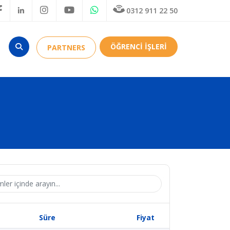
0312 911 22 50
ÖĞRENCİ İŞLERİ
PARTNERS
Süre
Fiyat