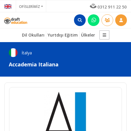
OFİSLERİMİZ
0312 911 22 50
Dil Okulları
Yurtdışı Eğitim
Ülkeler
İtalya
Accademia Italiana