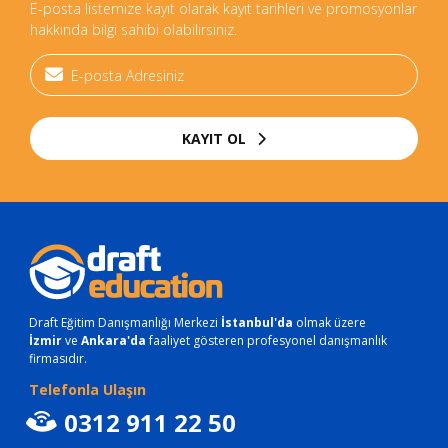
E-posta listemize kayıt olarak kayıt tarihleri ve promosyonlar
hakkında bilgi sahibi olabilirsiniz.
KAYIT OL
Draft Eğitim Danışmanlığı Merkezi
İstanbul'da
olmak üzere
İzmir
ve
Ankara'da
faaliyet gösteren profesyonel danışmanlık
firmasıdır.
Telefonla Ulaşın
0312 911 22 50