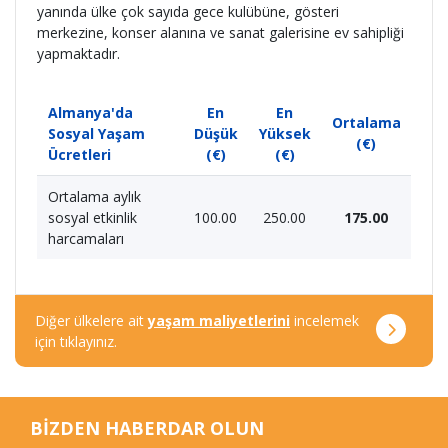
yanında ülke çok sayıda gece kulübüne, gösteri
merkezine, konser alanına ve sanat galerisine ev sahipliği
yapmaktadır.
Almanya'da
En
En
Ortalama
Sosyal Yaşam
Düşük
Yüksek
(€)
Ücretleri
(€)
(€)
Ortalama aylık
sosyal etkinlik
100.00
250.00
175.00
harcamaları
Diğer ülkelere ait
yaşam maliyetlerini
incelemek
için tıklayınız.
BİZDEN HABERDAR OLUN