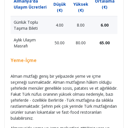
Almanya'da
Ortalama
Düşük
Yüksek
Ulaşım Ücretleri
(€)
(€)
(€)
Günlük Toplu
4.00
8.00
6.00
Taşıma Bileti
Aylık Ulaşım
50.00
80.00
65.00
Masrafı
Yeme-İçme
Alman mutfağı geniş bir yelpazede yeme ve içme
seçeneği sunmaktadır. Alman mutfağının hâkim olduğu
şehirlede menüler genellikle sosis, patates ve et ağırlıklıdır.
Fakat Türk nüfus oranının yüksek olması nedeniyle, bazı
şehirlerde - özellikle Berlin’de -Türk mutfağına da sıklıkla
rastlanmaktadır. Şehrin pek çok yerinde Türk mutfağından
ürünler sunan lokantalar ve fast-food restoranları
bulabilirsiniz.