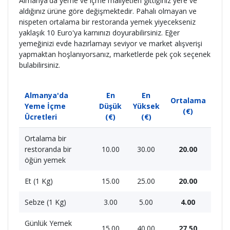
Almanya'da yeme ve içme maliyetleri gittiğiniz yere ve
aldığınız ürüne göre değişmektedir. Pahalı olmayan ve
nispeten ortalama bir restoranda yemek yiyecekseniz
yaklaşık 10 Euro'ya karnınızı doyurabilirsiniz. Eğer
yemeğinizi evde hazırlamayı seviyor ve market alışverişi
yapmaktan hoşlanıyorsanız, marketlerde pek çok seçenek
bulabilirsiniz.
Almanya'da
En
En
Ortalama
Yeme İçme
Düşük
Yüksek
(€)
Ücretleri
(€)
(€)
Ortalama bir
restoranda bir
10.00
30.00
20.00
öğün yemek
Et (1 Kg)
15.00
25.00
20.00
Sebze (1 Kg)
3.00
5.00
4.00
Günlük Yemek
15.00
40.00
27.50