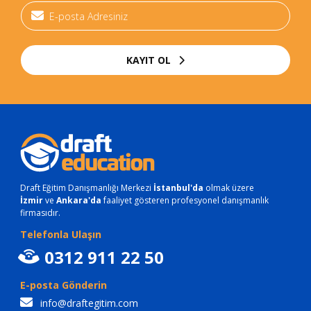
KAYIT OL
Draft Eğitim Danışmanlığı Merkezi
İstanbul'da
olmak üzere
İzmir
ve
Ankara'da
faaliyet gösteren profesyonel danışmanlık
firmasıdır.
Telefonla Ulaşın
0312 911 22 50
E-posta Gönderin
info@draftegitim.com