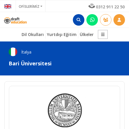
OFİSLERİMİZ
0312 911 22 50
Dil Okulları
Yurtdışı Eğitim
Ülkeler
İtalya
Bari Üniversitesi