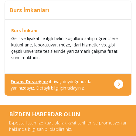
Burs İmkanları
Burs İmkanı
Gelir ve liyakat ile ilgili belirli koşullara sahip öğrencilere
kütüphane, laboratuvar, müze, idari hizmetler vb. gibi
çeşitli üniversite tesislerinde yarı zamanlı çalışma fırsatı
sunulmaktadır.
Finans Desteğine
ihtiyaç duyduğunuzda
yanınızdayız. Detaylı bilgi için tıklayınız.
BİZDEN HABERDAR OLUN
E-posta listemize kayıt olarak kayıt tarihleri ve promosyonlar
hakkında bilgi sahibi olabilirsiniz.