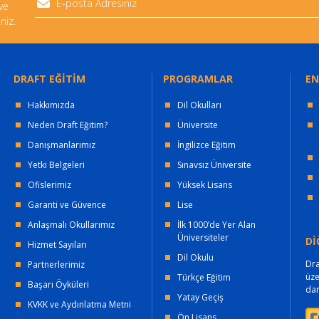
 ve
niz.
DRAFT EĞİTİM
PROGRAMLAR
EN
Hakkımızda
Dil Okulları
Neden Draft Eğitim?
Üniversite
Danışmanlarımız
İngilizce Eğitim
Yetki Belgeleri
Sınavsız Üniversite
Ofislerimiz
Yüksek Lisans
Garanti ve Güvence
Lise
Anlaşmalı Okullarımız
İlk 1000’de Yer Alan
Üniversiteler
Dİ
Hizmet Sayıları
Dil Okulu
Dra
Partnerlerimiz
üz
Türkçe Eğitim
Başarı Öyküleri
dan
Yatay Geçiş
KVKK ve Aydınlatma Metni
Ön Lisans