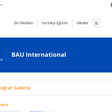
Dil Okulları
Yurtdışı Eğitim
Ülkeler
BAU International
ya
oğraf Galerisi
mpüs