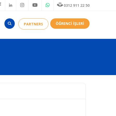
0312 911 22 50
ÖĞRENCİ İŞLERİ
PARTNERS