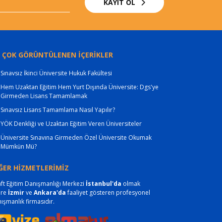
KAYIT OL
 ÇOK GÖRÜNTÜLENEN İÇERİKLER
Sınavsız İkinci Üniversite Hukuk Fakültesi
Hem Uzaktan Eğitim Hem Yurt Dışında Üniversite: Dgs'ye
Girmeden Lisans Tamamlamak
Sınavsız Lisans Tamamlama Nasıl Yapılır?
YÖK Denkliği ve Uzaktan Eğitim Veren Üniversiteler
Üniversite Sınavına Girmeden Özel Üniversite Okumak
Mümkün Mü?
ĞER HİZMETLERİMİZ
ft Eğitim Danışmanlığı Merkezi
İstanbul'da
olmak
ere
İzmir
ve
Ankara'da
faaliyet gösteren profesyonel
ışmanlık firmasıdır.