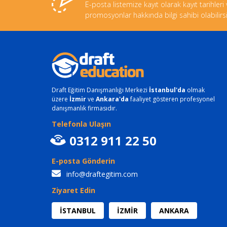
E-posta listemize kayıt olarak kayıt tarihleri
promosyonlar hakkında bilgi sahibi olabilirsi
Draft Eğitim Danışmanlığı Merkezi
İstanbul'da
olmak
üzere
İzmir
ve
Ankara'da
faaliyet gösteren profesyonel
danışmanlık firmasıdır.
Telefonla Ulaşın
0312 911 22 50
E-posta Gönderin
info@draftegitim.com
Ziyaret Edin
İSTANBUL
İZMİR
ANKARA