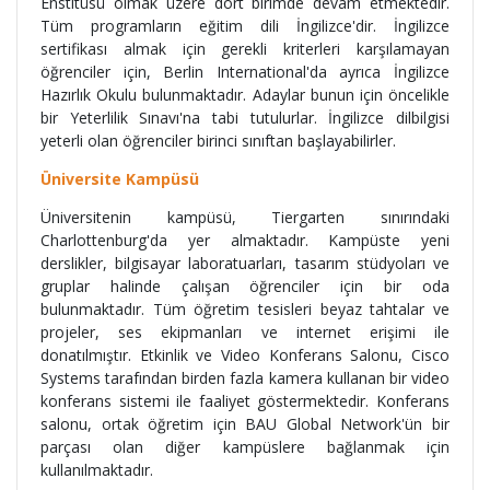
Enstitüsü olmak üzere dört birimde devam etmektedir.
Tüm programların eğitim dili İngilizce'dir. İngilizce
sertifikası almak için gerekli kriterleri karşılamayan
öğrenciler için, Berlin International'da ayrıca İngilizce
Hazırlık Okulu bulunmaktadır. Adaylar bunun için öncelikle
bir Yeterlilik Sınavı'na tabi tutulurlar. İngilizce dilbilgisi
yeterli olan öğrenciler birinci sınıftan başlayabilirler.
Üniversite Kampüsü
Üniversitenin kampüsü, Tiergarten sınırındaki
Charlottenburg'da yer almaktadır. Kampüste yeni
derslikler, bilgisayar laboratuarları, tasarım stüdyoları ve
gruplar halinde çalışan öğrenciler için bir oda
bulunmaktadır. Tüm öğretim tesisleri beyaz tahtalar ve
projeler, ses ekipmanları ve internet erişimi ile
donatılmıştır. Etkinlik ve Video Konferans Salonu, Cisco
Systems tarafından birden fazla kamera kullanan bir video
konferans sistemi ile faaliyet göstermektedir. Konferans
salonu, ortak öğretim için BAU Global Network'ün bir
parçası olan diğer kampüslere bağlanmak için
kullanılmaktadır.