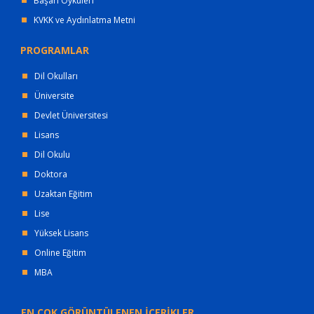
Başarı Öyküleri
KVKK ve Aydınlatma Metni
PROGRAMLAR
Dil Okulları
Üniversite
Devlet Üniversitesi
Lisans
Dil Okulu
Doktora
Uzaktan Eğitim
Lise
Yüksek Lisans
Online Eğitim
MBA
EN ÇOK GÖRÜNTÜLENEN İÇERİKLER