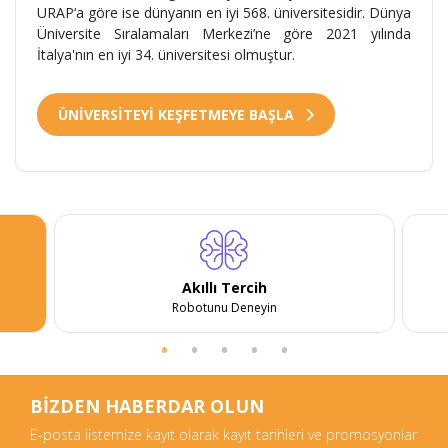
URAP‘a göre ise dünyanın en iyi 568. üniversitesidir. Dünya
Üniversite Sıralamaları Merkezi’ne göre 2021 yılında
İtalya'nın en iyi 34. üniversitesi olmuştur.
ÜNİVERSİTEYİ KEŞFETMEYE BAŞLA
Akıllı Tercih
Robotunu Deneyin
BİZDEN HABERDAR OLUN
E-posta listemize kayıt olarak kayıt tarihleri ve promosyonlar