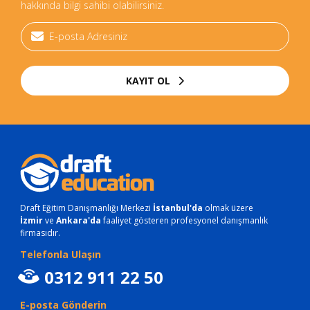
hakkında bilgi sahibi olabilirsiniz.
KAYIT OL
Draft Eğitim Danışmanlığı Merkezi
İstanbul'da
olmak üzere
İzmir
ve
Ankara'da
faaliyet gösteren profesyonel danışmanlık
firmasıdır.
Telefonla Ulaşın
0312 911 22 50
E-posta Gönderin