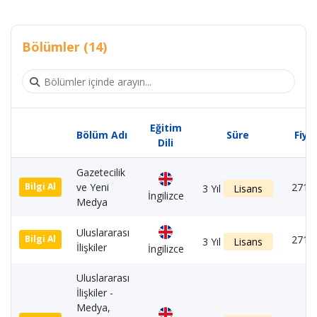
Bölümler (14)
Eğitim
Bölüm Adı
Süre
Fiya
Dili
Gazetecilik
ve Yeni
2710
Bilgi Al
3 Yıl
Lisans
İngilizce
Medya
Uluslararası
2710
Bilgi Al
3 Yıl
Lisans
İlişkiler
İngilizce
Uluslararası
İlişkiler -
Medya,