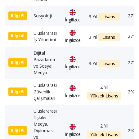
Sosyoloji
2710
Bilgi Al
3 Yıl
Lisans
İngilizce
Uluslararası
2710
Bilgi Al
3 Yıl
Lisans
İş Yönetimi
İngilizce
Dijital
Pazarlama
2710
Bilgi Al
3 Yıl
Lisans
ve Sosyal
İngilizce
Medya
Uluslararası
2 Yıl
Güvenlik
2920
Bilgi Al
İngilizce
Yüksek Lisans
Çalışmaları
Uluslararası
İlişkiler -
Medya,
2 Yıl
Diplomasi
2920
Bilgi Al
İngilizce
Yüksek Lisans
ve