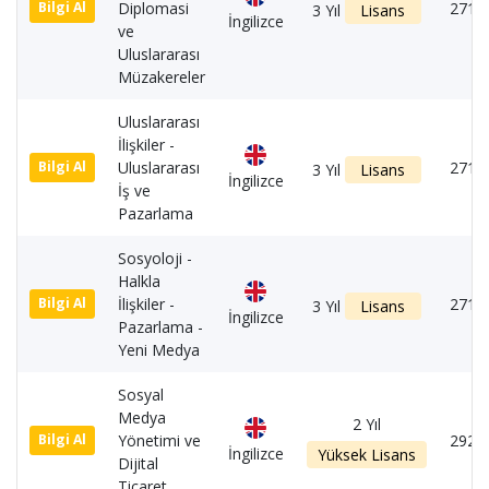
Diplomasi
2710
Bilgi Al
3 Yıl
Lisans
İngilizce
ve
Uluslararası
Müzakereler
Uluslararası
İlişkiler -
Uluslararası
2710
Bilgi Al
3 Yıl
Lisans
İngilizce
İş ve
Pazarlama
Sosyoloji -
Halkla
İlişkiler -
2710
Bilgi Al
3 Yıl
Lisans
İngilizce
Pazarlama -
Yeni Medya
Sosyal
Medya
2 Yıl
Yönetimi ve
2920
Bilgi Al
İngilizce
Yüksek Lisans
Dijital
Ticaret