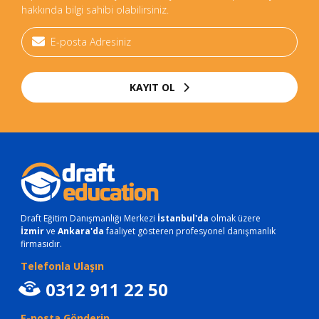
hakkında bilgi sahibi olabilirsiniz.
KAYIT OL
Draft Eğitim Danışmanlığı Merkezi
İstanbul'da
olmak üzere
İzmir
ve
Ankara'da
faaliyet gösteren profesyonel danışmanlık
firmasıdır.
Telefonla Ulaşın
0312 911 22 50
E-posta Gönderin