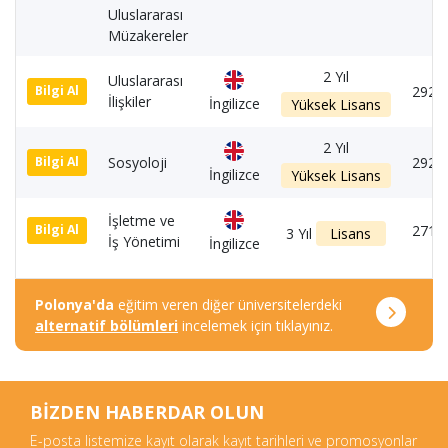
Uluslararası
Müzakereler
2 Yıl
Uluslararası
2920
Bilgi Al
İlişkiler
İngilizce
Yüksek Lisans
2 Yıl
Sosyoloji
2920
Bilgi Al
İngilizce
Yüksek Lisans
İşletme ve
2710
Bilgi Al
3 Yıl
Lisans
İş Yönetimi
İngilizce
Polonya'da
eğitim veren diğer üniversitelerdeki
alternatif bölümleri
incelemek için tıklayınız.
BİZDEN HABERDAR OLUN
E-posta listemize kayıt olarak kayıt tarihleri ve promosyonlar