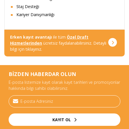
Staj Desteği
Kariyer Danışmanlığı
Erken kayıt avantajı
ile tüm
Özel Draft
Hizmetlerinden
ücretsiz faydalanabilirsiniz. Detaylı
bilgi için tıklayınız.
BİZDEN HABERDAR OLUN
E-posta listemize kayıt olarak kayıt tarihleri ve promosyonlar
hakkında bilgi sahibi olabilirsiniz.
KAYIT OL