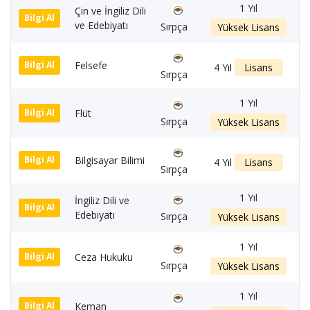
1 Yıl
Çin ve İngiliz Dili
1
Bilgi Al
ve Edebiyatı
Sırpça
Yüksek Lisans
Felsefe
1
Bilgi Al
4 Yıl
Lisans
Sırpça
1 Yıl
Flüt
1
Bilgi Al
Sırpça
Yüksek Lisans
Bilgisayar Bilimi
1
Bilgi Al
4 Yıl
Lisans
Sırpça
1 Yıl
İngiliz Dili ve
1
Bilgi Al
Edebiyatı
Sırpça
Yüksek Lisans
1 Yıl
Ceza Hukuku
1
Bilgi Al
Sırpça
Yüksek Lisans
1 Yıl
Keman
1
Bilgi Al