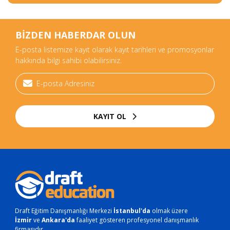
BİZDEN HABERDAR OLUN
E-posta listemize kayıt olarak kayıt tarihleri ve promosyonlar
hakkında bilgi sahibi olabilirsiniz.
KAYIT OL
Draft Eğitim Danışmanlığı Merkezi
İstanbul'da
olmak üzere
İzmir
ve
Ankara'da
faaliyet gösteren profesyonel danışmanlık
firmasıdır.