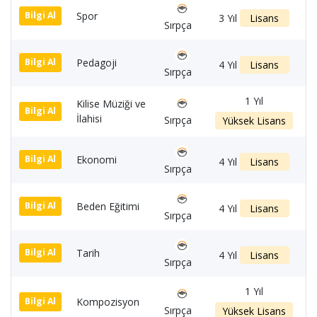
Spor
1
Bilgi Al
3 Yıl
Lisans
Sırpça
Pedagoji
1
Bilgi Al
4 Yıl
Lisans
Sırpça
1 Yıl
Kilise Müziği ve
1
Bilgi Al
İlahisi
Sırpça
Yüksek Lisans
Ekonomi
1
Bilgi Al
4 Yıl
Lisans
Sırpça
Beden Eğitimi
1
Bilgi Al
4 Yıl
Lisans
Sırpça
Tarih
1
Bilgi Al
4 Yıl
Lisans
Sırpça
1 Yıl
Kompozisyon
1
Bilgi Al
Sırpça
Yüksek Lisans