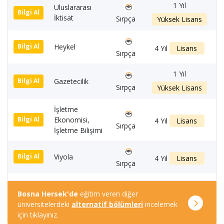
1 Yıl
Uluslararası
1
Bilgi Al
İktisat
Sırpça
Yüksek Lisans
Heykel
1
Bilgi Al
4 Yıl
Lisans
Sırpça
1 Yıl
Gazetecilik
1
Bilgi Al
Sırpça
Yüksek Lisans
İşletme
Ekonomisi,
1
Bilgi Al
4 Yıl
Lisans
Sırpça
İşletme Bilişimi
Viyola
1
Bilgi Al
4 Yıl
Lisans
Sırpça
Bosna Hersek'de
eğitim veren diğer
üniversitelerdeki
alternatif bölümleri
incelemek
için tıklayınız.