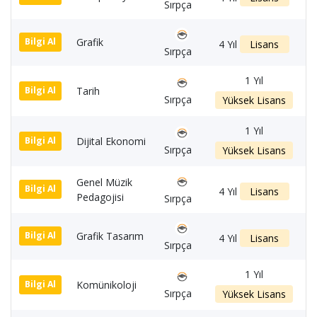
Sırpça
Grafik
1
Bilgi Al
4 Yıl
Lisans
Sırpça
1 Yıl
Tarih
1
Bilgi Al
Sırpça
Yüksek Lisans
1 Yıl
Dijital Ekonomi
1
Bilgi Al
Sırpça
Yüksek Lisans
Genel Müzik
1
Bilgi Al
4 Yıl
Lisans
Pedagojisi
Sırpça
Grafik Tasarım
1
Bilgi Al
4 Yıl
Lisans
Sırpça
1 Yıl
Komünikoloji
1
Bilgi Al
Sırpça
Yüksek Lisans