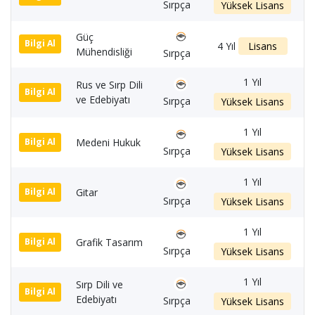
Sırpça
Yüksek Lisans
Güç
1
Bilgi Al
4 Yıl
Lisans
Mühendisliği
Sırpça
1 Yıl
Rus ve Sırp Dili
1
Bilgi Al
ve Edebiyatı
Sırpça
Yüksek Lisans
1 Yıl
Medeni Hukuk
1
Bilgi Al
Sırpça
Yüksek Lisans
1 Yıl
Gitar
1
Bilgi Al
Sırpça
Yüksek Lisans
1 Yıl
Grafik Tasarım
1
Bilgi Al
Sırpça
Yüksek Lisans
1 Yıl
Sırp Dili ve
1
Bilgi Al
Edebiyatı
Sırpça
Yüksek Lisans