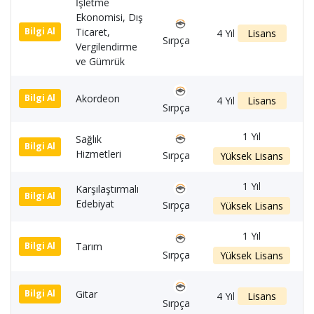
İşletme
Ekonomisi, Dış
Ticaret,
1
Bilgi Al
4 Yıl
Lisans
Sırpça
Vergilendirme
ve Gümrük
Akordeon
1
Bilgi Al
4 Yıl
Lisans
Sırpça
1 Yıl
Sağlık
1
Bilgi Al
Hizmetleri
Sırpça
Yüksek Lisans
1 Yıl
Karşılaştırmalı
1
Bilgi Al
Edebiyat
Sırpça
Yüksek Lisans
1 Yıl
Tarım
1
Bilgi Al
Sırpça
Yüksek Lisans
Gitar
1
Bilgi Al
4 Yıl
Lisans
Sırpça