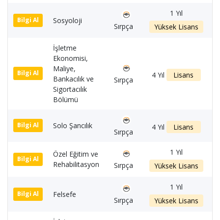
1 Yıl
Sosyoloji
1
Bilgi Al
Sırpça
Yüksek Lisans
İşletme
Ekonomisi,
Maliye,
1
Bilgi Al
4 Yıl
Lisans
Bankacılık ve
Sırpça
Sigortacılık
Bölümü
Solo Şancılık
1
Bilgi Al
4 Yıl
Lisans
Sırpça
1 Yıl
Özel Eğitim ve
1
Bilgi Al
Rehabilitasyon
Sırpça
Yüksek Lisans
1 Yıl
Felsefe
1
Bilgi Al
Sırpça
Yüksek Lisans