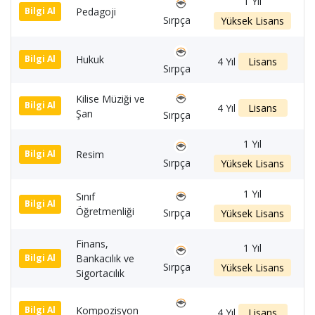
1 Yıl
Pedagoji
1
Bilgi Al
Sırpça
Yüksek Lisans
Hukuk
1
Bilgi Al
4 Yıl
Lisans
Sırpça
Kilise Müziği ve
1
Bilgi Al
4 Yıl
Lisans
Şan
Sırpça
1 Yıl
Resim
1
Bilgi Al
Sırpça
Yüksek Lisans
1 Yıl
Sınıf
1
Bilgi Al
Öğretmenliği
Sırpça
Yüksek Lisans
Finans,
1 Yıl
Bankacılık ve
1
Bilgi Al
Sırpça
Yüksek Lisans
Sigortacılık
Kompozisyon
1
Bilgi Al
4 Yıl
Lisans