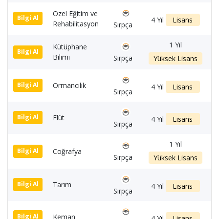
Özel Eğitim ve
1
Bilgi Al
4 Yıl
Lisans
Rehabilitasyon
Sırpça
1 Yıl
Kütüphane
1
Bilgi Al
Bilimi
Sırpça
Yüksek Lisans
Ormancılık
1
Bilgi Al
4 Yıl
Lisans
Sırpça
Flüt
1
Bilgi Al
4 Yıl
Lisans
Sırpça
1 Yıl
Coğrafya
1
Bilgi Al
Sırpça
Yüksek Lisans
Tarım
1
Bilgi Al
4 Yıl
Lisans
Sırpça
Keman
1
Bilgi Al
4 Yıl
Lisans