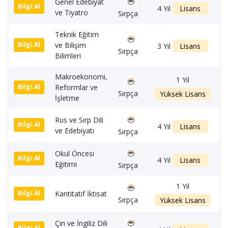
Genel Edebiyat
1
Bilgi Al
4 Yıl
Lisans
ve Tiyatro
Sırpça
Teknik Eğitim
ve Bilişim
1
Bilgi Al
3 Yıl
Lisans
Sırpça
Bilimleri
Makroekonomi,
1 Yıl
Reformlar ve
1
Bilgi Al
Sırpça
Yüksek Lisans
İşletme
Rus ve Sırp Dili
1
Bilgi Al
4 Yıl
Lisans
ve Edebiyatı
Sırpça
Okul Öncesi
1
Bilgi Al
4 Yıl
Lisans
Eğitimi
Sırpça
1 Yıl
Kantitatif İktisat
1
Bilgi Al
Sırpça
Yüksek Lisans
Çin ve İngiliz Dili
Bilgi Al