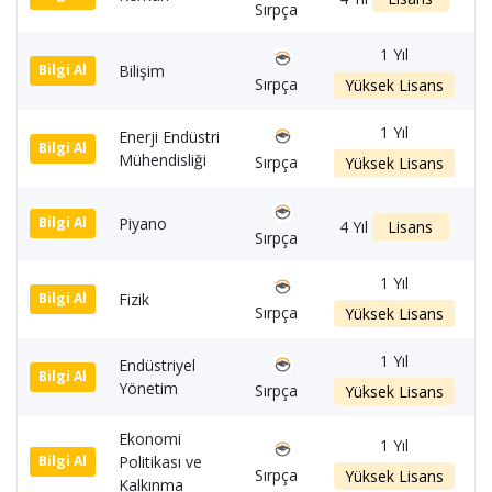
Sırpça
1 Yıl
Bilişim
1
Bilgi Al
Sırpça
Yüksek Lisans
1 Yıl
Enerji Endüstri
1
Bilgi Al
Mühendisliği
Sırpça
Yüksek Lisans
Piyano
1
Bilgi Al
4 Yıl
Lisans
Sırpça
1 Yıl
Fizik
1
Bilgi Al
Sırpça
Yüksek Lisans
1 Yıl
Endüstriyel
1
Bilgi Al
Yönetim
Sırpça
Yüksek Lisans
Ekonomi
1 Yıl
Politikası ve
1
Bilgi Al
Sırpça
Yüksek Lisans
Kalkınma