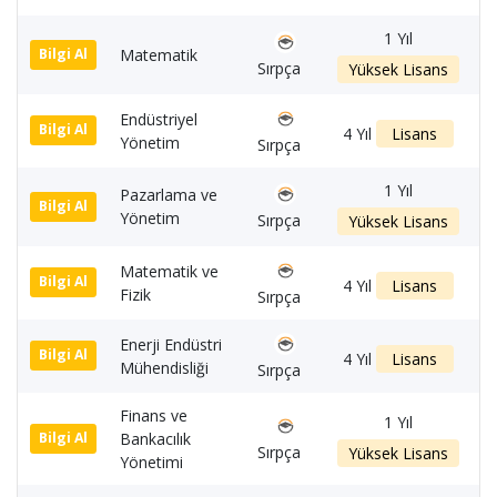
1 Yıl
Matematik
1
Bilgi Al
Sırpça
Yüksek Lisans
Endüstriyel
1
Bilgi Al
4 Yıl
Lisans
Yönetim
Sırpça
1 Yıl
Pazarlama ve
1
Bilgi Al
Yönetim
Sırpça
Yüksek Lisans
Matematik ve
1
Bilgi Al
4 Yıl
Lisans
Fizik
Sırpça
Enerji Endüstri
1
Bilgi Al
4 Yıl
Lisans
Mühendisliği
Sırpça
Finans ve
1 Yıl
Bankacılık
1
Bilgi Al
Sırpça
Yüksek Lisans
Yönetimi