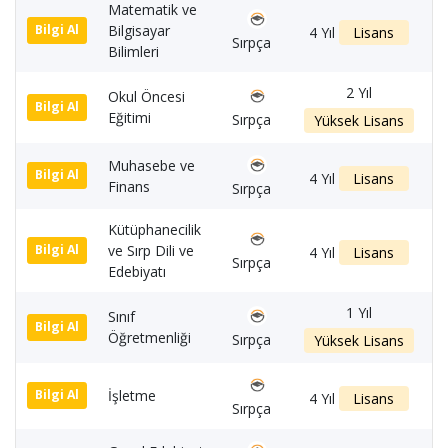
Matematik ve
Bilgisayar
1
Bilgi Al
4 Yıl
Lisans
Sırpça
Bilimleri
2 Yıl
Okul Öncesi
1
Bilgi Al
Eğitimi
Sırpça
Yüksek Lisans
Muhasebe ve
1
Bilgi Al
4 Yıl
Lisans
Finans
Sırpça
Kütüphanecilik
ve Sırp Dili ve
1
Bilgi Al
4 Yıl
Lisans
Sırpça
Edebiyatı
1 Yıl
Sınıf
1
Bilgi Al
Öğretmenliği
Sırpça
Yüksek Lisans
İşletme
1
Bilgi Al
4 Yıl
Lisans
Sırpça