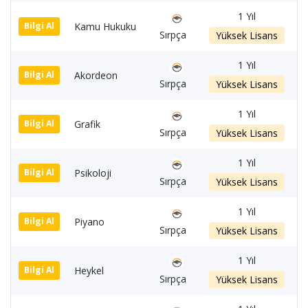
1 Yıl
Kamu Hukuku
1
Bilgi Al
Sırpça
Yüksek Lisans
1 Yıl
Akordeon
1
Bilgi Al
Sırpça
Yüksek Lisans
1 Yıl
Grafik
1
Bilgi Al
Sırpça
Yüksek Lisans
1 Yıl
Psikoloji
1
Bilgi Al
Sırpça
Yüksek Lisans
1 Yıl
Piyano
1
Bilgi Al
Sırpça
Yüksek Lisans
1 Yıl
Heykel
1
Bilgi Al
Sırpça
Yüksek Lisans