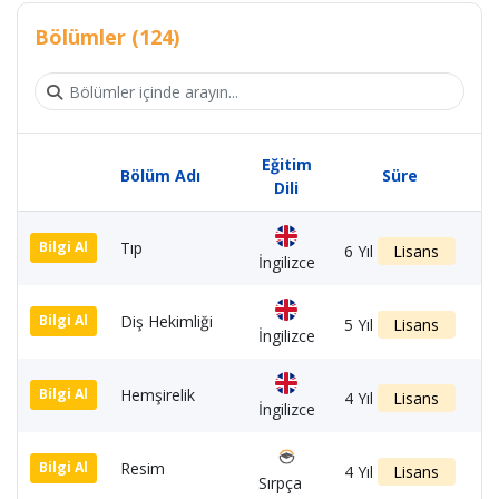
Bölümler (124)
Eğitim
Bölüm Adı
Süre
F
Dili
Tıp
3
Bilgi Al
6 Yıl
Lisans
İngilizce
Diş Hekimliği
3
Bilgi Al
5 Yıl
Lisans
İngilizce
Hemşirelik
3
Bilgi Al
4 Yıl
Lisans
İngilizce
Resim
1
Bilgi Al
4 Yıl
Lisans
Sırpça