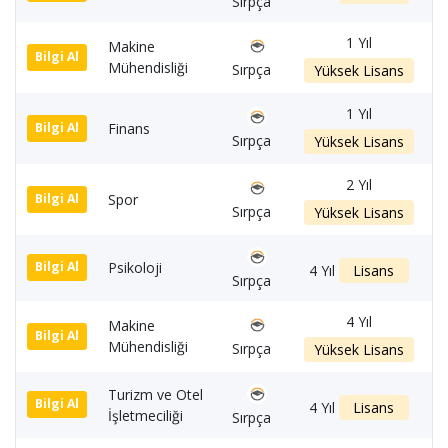
Sırpça
1 Yıl
Makine
1
Bilgi Al
Mühendisliği
Sırpça
Yüksek Lisans
1 Yıl
Finans
1
Bilgi Al
Sırpça
Yüksek Lisans
2 Yıl
Spor
1
Bilgi Al
Sırpça
Yüksek Lisans
Psikoloji
1
Bilgi Al
4 Yıl
Lisans
Sırpça
4 Yıl
Makine
1
Bilgi Al
Mühendisliği
Sırpça
Yüksek Lisans
Turizm ve Otel
1
Bilgi Al
4 Yıl
Lisans
İşletmeciliği
Sırpça