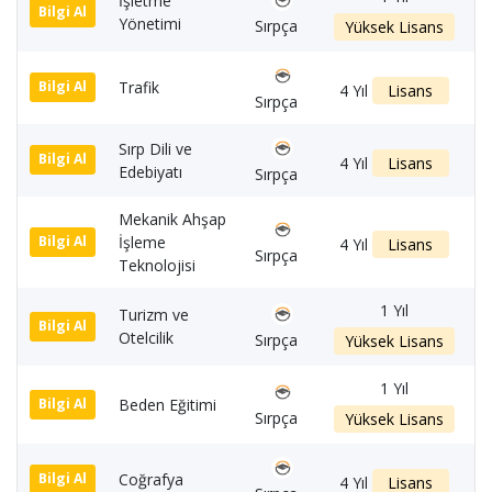
İşletme
1
Bilgi Al
Yönetimi
Sırpça
Yüksek Lisans
Trafik
1
Bilgi Al
4 Yıl
Lisans
Sırpça
Sırp Dili ve
1
Bilgi Al
4 Yıl
Lisans
Edebiyatı
Sırpça
Mekanik Ahşap
İşleme
1
Bilgi Al
4 Yıl
Lisans
Sırpça
Teknolojisi
1 Yıl
Turizm ve
1
Bilgi Al
Otelcilik
Sırpça
Yüksek Lisans
1 Yıl
Beden Eğitimi
1
Bilgi Al
Sırpça
Yüksek Lisans
Coğrafya
1
Bilgi Al
4 Yıl
Lisans