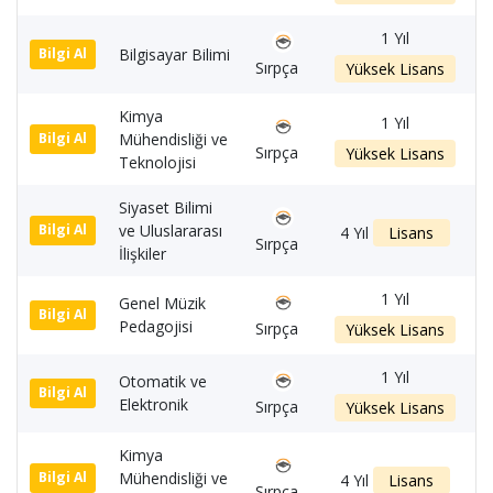
1 Yıl
Bilgisayar Bilimi
1
Bilgi Al
Sırpça
Yüksek Lisans
Kimya
1 Yıl
Mühendisliği ve
7
Bilgi Al
Sırpça
Yüksek Lisans
Teknolojisi
Siyaset Bilimi
ve Uluslararası
1
Bilgi Al
4 Yıl
Lisans
Sırpça
İlişkiler
1 Yıl
Genel Müzik
1
Bilgi Al
Pedagojisi
Sırpça
Yüksek Lisans
1 Yıl
Otomatik ve
1
Bilgi Al
Elektronik
Sırpça
Yüksek Lisans
Kimya
Mühendisliği ve
3
Bilgi Al
4 Yıl
Lisans
Sırpça