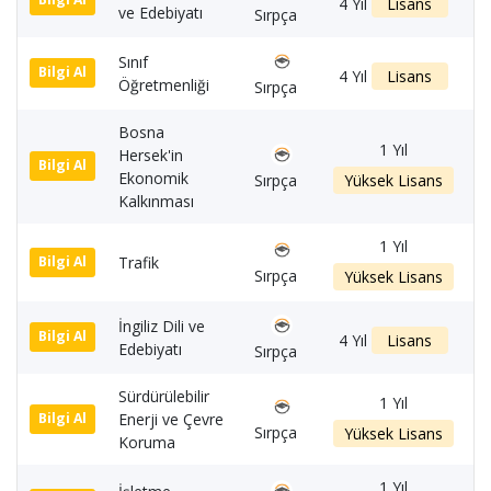
1
4 Yıl
Lisans
ve Edebiyatı
Sırpça
Sınıf
1
Bilgi Al
4 Yıl
Lisans
Öğretmenliği
Sırpça
Bosna
1 Yıl
Hersek'in
1
Bilgi Al
Ekonomik
Sırpça
Yüksek Lisans
Kalkınması
1 Yıl
Trafik
1
Bilgi Al
Sırpça
Yüksek Lisans
İngiliz Dili ve
1
Bilgi Al
4 Yıl
Lisans
Edebiyatı
Sırpça
Sürdürülebilir
1 Yıl
Enerji ve Çevre
1
Bilgi Al
Sırpça
Yüksek Lisans
Koruma
1 Yıl