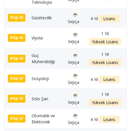
Teknolojisi
Gazetecilik
1
Bilgi Al
4 Yıl
Lisans
Sırpça
1 Yıl
Viyola
1
Bilgi Al
Sırpça
Yüksek Lisans
1 Yıl
Güç
1
Bilgi Al
Mühendisliği
Sırpça
Yüksek Lisans
Sosyoloji
1
Bilgi Al
4 Yıl
Lisans
Sırpça
1 Yıl
Solo Şan
1
Bilgi Al
Sırpça
Yüksek Lisans
Otomatik ve
1
Bilgi Al
4 Yıl
Lisans
Elektronik
Sırpça