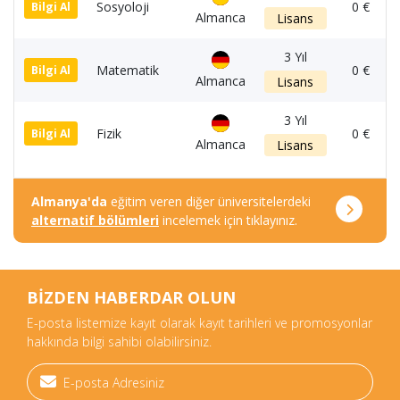
Sosyoloji
0 €
Bilgi Al
Almanca
Lisans
3 Yıl
Matematik
0 €
Bilgi Al
Almanca
Lisans
3 Yıl
Fizik
0 €
Bilgi Al
Almanca
Lisans
Almanya'da
eğitim veren diğer üniversitelerdeki
alternatif bölümleri
incelemek için tıklayınız.
BİZDEN HABERDAR OLUN
E-posta listemize kayıt olarak kayıt tarihleri ve promosyonlar
hakkında bilgi sahibi olabilirsiniz.