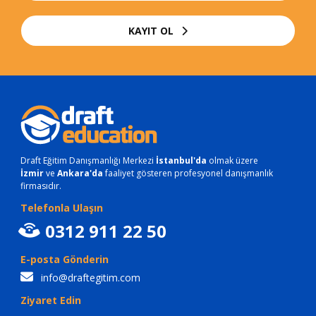
KAYIT OL
Draft Eğitim Danışmanlığı Merkezi
İstanbul'da
olmak üzere
İzmir
ve
Ankara'da
faaliyet gösteren profesyonel danışmanlık
firmasıdır.
Telefonla Ulaşın
0312 911 22 50
E-posta Gönderin
info@draftegitim.com
Ziyaret Edin