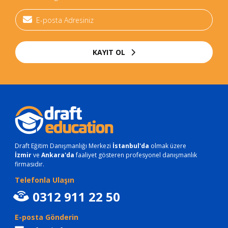
KAYIT OL
Draft Eğitim Danışmanlığı Merkezi
İstanbul'da
olmak üzere
İzmir
ve
Ankara'da
faaliyet gösteren profesyonel danışmanlık
firmasıdır.
Telefonla Ulaşın
0312 911 22 50
E-posta Gönderin