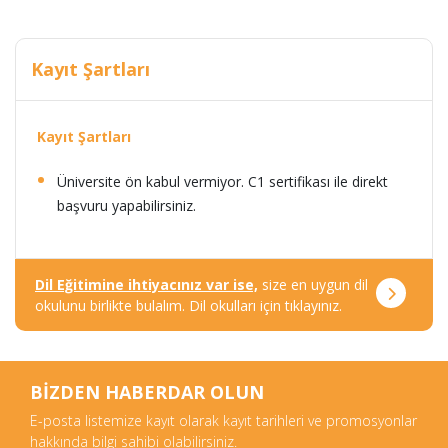
Kayıt Şartları
Kayıt Şartları
Üniversite ön kabul vermiyor. C1 sertifikası ile direkt
başvuru yapabilirsiniz.
Dil Eğitimine ihtiyacınız var ise,
size en uygun dil
okulunu birlikte bulalım. Dil okulları için tıklayınız.
BİZDEN HABERDAR OLUN
E-posta listemize kayıt olarak kayıt tarihleri ve promosyonlar
hakkında bilgi sahibi olabilirsiniz.