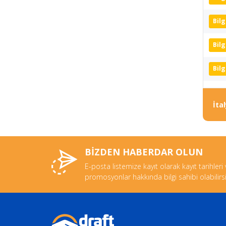
Bilg
Bilg
Bilg
İta
BİZDEN HABERDAR OLUN
E-posta listemize kayıt olarak kayıt tarihleri
promosyonlar hakkında bilgi sahibi olabilirsi