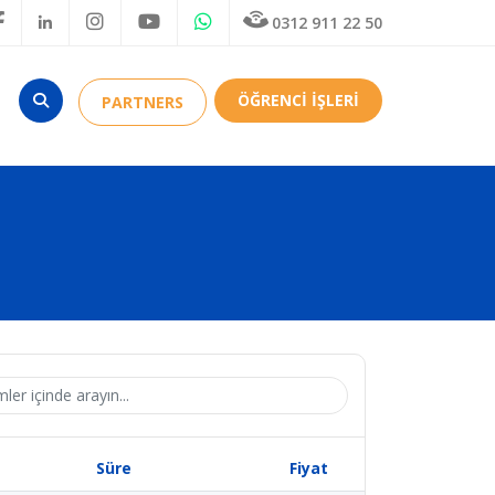
0312 911 22 50
ÖĞRENCİ İŞLERİ
PARTNERS
Süre
Fiyat