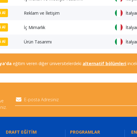
Reklam ve İletişim
İtaly
i Al
İç Mimarlık
İtaly
i Al
Ürün Tasarımı
İtaly
i Al
lya'da
eğitim veren diğer üniversitelerdeki
alternatif bölümleri
incel
 ve
niz.
DRAFT EĞİTİM
PROGRAMLAR
EN