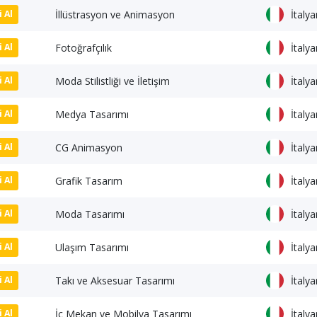
İllüstrasyon ve Animasyon
İtaly
i Al
Fotoğrafçılık
İtaly
i Al
Moda Stilistliği ve İletişim
İtaly
i Al
Medya Tasarımı
İtaly
i Al
CG Animasyon
İtaly
i Al
Grafik Tasarım
İtaly
i Al
Moda Tasarımı
İtaly
i Al
Ulaşım Tasarımı
İtaly
i Al
Takı ve Aksesuar Tasarımı
İtaly
i Al
İç Mekan ve Mobilya Tasarımı
İtaly
i Al