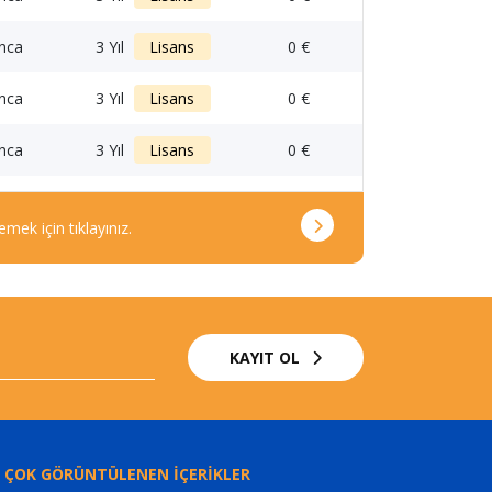
anca
3 Yıl
Lisans
0 €
anca
3 Yıl
Lisans
0 €
anca
3 Yıl
Lisans
0 €
emek için tıklayınız.
KAYIT OL
 ÇOK GÖRÜNTÜLENEN İÇERİKLER