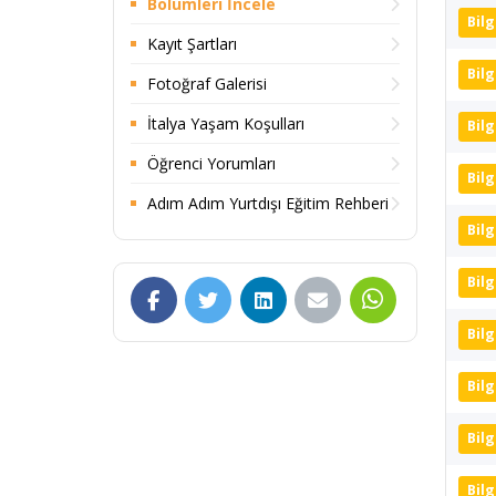
Bölümleri İncele
Bilg
Kayıt Şartları
Bilg
Fotoğraf Galerisi
İtalya Yaşam Koşulları
Bilg
Öğrenci Yorumları
Bilg
Adım Adım Yurtdışı Eğitim Rehberi
Bilg
Bilg
Bilg
Bilg
Bilg
Bilg