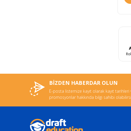
A
Ro
BİZDEN HABERDAR OLUN
E-posta listemize kayıt olarak kayıt tarihleri
promosyonlar hakkında bilgi sahibi olabilirsi