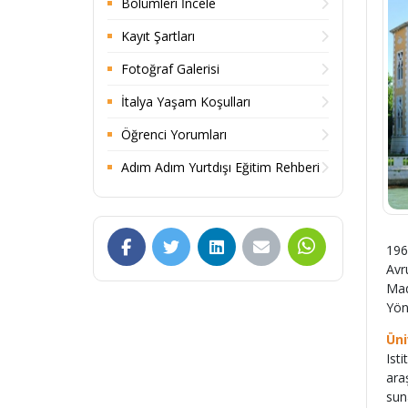
Bölümleri İncele
Kayıt Şartları
Fotoğraf Galerisi
İtalya Yaşam Koşulları
Öğrenci Yorumları
Adım Adım Yurtdışı Eğitim Rehberi
196
Avr
Mad
Yön
Üni
Ist
ara
sun