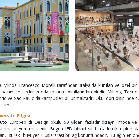
6 yılında Francesco Morelli tarafından İtalya'da kurulan ve özel bir
upa'nın en seçkin moda tasarım okullarından biridir. Milano, Torino
rid ve São Paulo'da kampüsleri bulunmaktadır. Okul dört disiplinde d
etim.
versite Bilgisi
ituto Europeo di Design okulu 50 yıldan fazladır dizayn, moda ve 
ştırmalar yürütmektedir. Bugün IED birinci sınıf akademik diplomala
an, sürekli büyüyen uluslararası bir ağ konumundadır. Bu ağın en öne