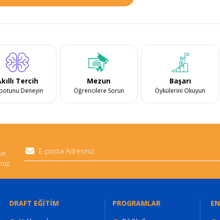
kıllı Tercih
Mezun
Başarı
botunu Deneyin
Öğrencilere Sorun
Öykülerini Okuyun
 ve
niz.
DRAFT EĞİTİM
PROGRAMLAR
EN