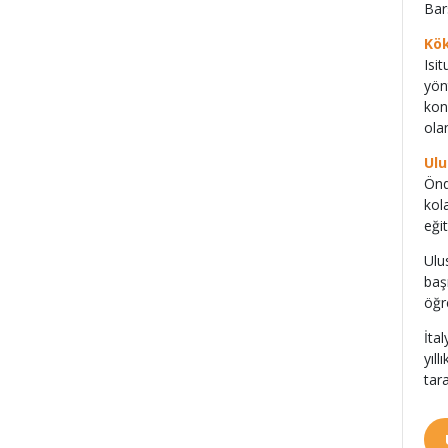
Bar
Kök
Isi
yön
kon
olan
Ulu
Önd
kola
eği
Ulu
baş
öğr
İta
yıl
tar