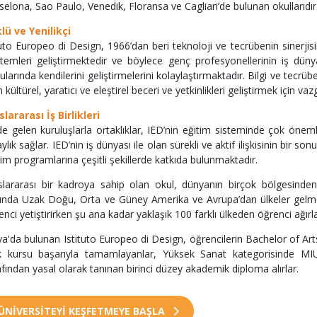
selona, Sao Paulo, Venedik, Floransa ve Cagliari’de bulunan okullarıdır
lü ve Yenilikçi
tuto Europeo di Design, 1966’dan beri teknoloji ve tecrübenin sinerjis
temleri geliştirmektedir ve böylece genç profesyonellerinin iş düny
ularında kendilerini geliştirmelerini kolaylaştırmaktadır. Bilgi ve tecrü
 kültürel, yaratıcı ve eleştirel beceri ve yetkinlikleri geliştirmek için va
slararası İş Birlikleri
e gelen kuruluşlarla ortaklıklar, IED’nin eğitim sisteminde çok öneml
ylık sağlar. IED’nin iş dünyası ile olan sürekli ve aktif ilişkisinin bir s
tim programlarına çeşitli şekillerde katkıda bulunmaktadır.
slararası bir kadroya sahip olan okul, dünyanın birçok bölgesinde
ında Uzak Doğu, Orta ve Güney Amerika ve Avrupa’dan ülkeler gelmekt
enci yetiştirirken şu ana kadar yaklaşık 100 farklı ülkeden öğrenci ağırl
lya'da bulunan Istituto Europeo di Design, öğrencilerin Bachelor of Art
lık kursu başarıyla tamamlayanlar, Yüksek Sanat kategorisinde MIU
afından yasal olarak tanınan birinci düzey akademik diploma alırlar.
ÜNİVERSİTEYİ KEŞFETMEYE BAŞLA