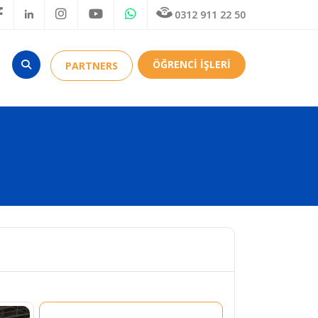
0312 911 22 50
ÖĞRENCİ İŞLERİ
PARTNERS