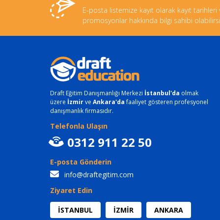
E-posta listemize kayıt olarak kayıt tarihleri
promosyonlar hakkında bilgi sahibi olabilirsi
Draft Eğitim Danışmanlığı Merkezi
İstanbul'da
olmak
üzere
İzmir
ve
Ankara'da
faaliyet gösteren profesyonel
danışmanlık firmasıdır.
Telefonla Ulaşın
0312 911 22 50
E-posta Gönderin
info@draftegitim.com
Ziyaret Edin
İSTANBUL
İZMİR
ANKARA