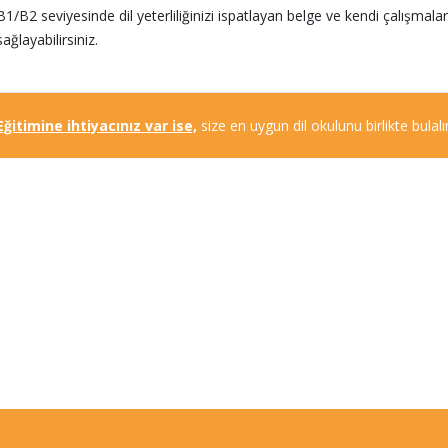
B1/B2 seviyesinde dil yeterliliğinizi ispatlayan belge ve kendi çalışmala
sağlayabilirsiniz.
 Eğitimine ihtiyacınız var ise,
size en uygun dil okulunu birlikte bulalım.