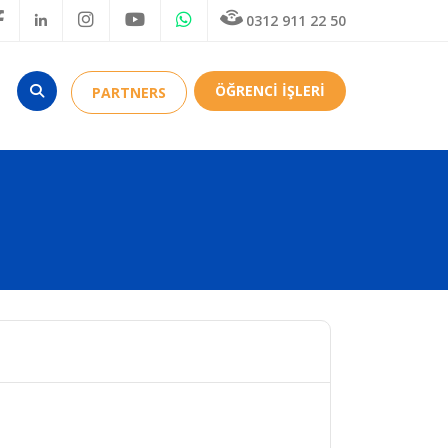
0312 911 22 50
ÖĞRENCİ İŞLERİ
PARTNERS