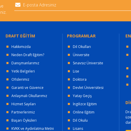
 ve
niz.
DRAFT EĞİTİM
PROGRAMLAR
EN
Hakkımızda
Dil Okulları
Neden Draft Eğitim?
Üniversite
Danışmanlarımız
Sınavsız Üniversite
Yetki Belgeleri
Lise
Ofislerimiz
Doktora
Garanti ve Güvence
Devlet Üniversitesi
Anlaşmalı Okullarımız
Yatay Geçiş
Dİ
Hizmet Sayıları
İngilizce Eğitim
Dra
Partnerlerimiz
Online Eğitim
üz
Başarı Öyküleri
Dil Okulu
dan
KVKK ve Aydınlatma Metni
Lisans