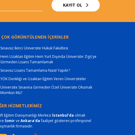
KAYIT OL
 ÇOK GÖRÜNTÜLENEN İÇERİKLER
Sınavsız İkinci Üniversite Hukuk Fakültesi
Hem Uzaktan Eğitim Hem Yurt Dışında Üniversite: Dgs'ye
Girmeden Lisans Tamamlamak
Sınavsız Lisans Tamamlama Nasıl Yapılır?
YÖK Denkliği ve Uzaktan Eğitim Veren Üniversiteler
Üniversite Sınavına Girmeden Özel Üniversite Okumak
Mümkün Mü?
ĞER HİZMETLERİMİZ
ft Eğitim Danışmanlığı Merkezi
İstanbul'da
olmak
ere
İzmir
ve
Ankara'da
faaliyet gösteren profesyonel
ışmanlık firmasıdır.