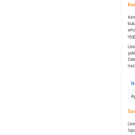
Ko
Ken
bul
art
uyg
Üni
şek
Dil
naz
İ
A
So
Üni
İsp