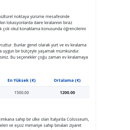
e kültürel noktaya yürüme mesafesinde
ın lokasyonlarda daire kiralarının biraz
k çok okul konaklama konusunda öğrencilerini
vcuttur. Bunlar genel olarak yurt ve ev kiralama
 daha uygun bir bütçeyle yaşamak mümkündür.
rsiniz. Bu seçenekler çoğu zaman ev kiralamaya
En Yüksek (€)
Ortalama (€)
1500.00
1200.00
z imkana sahip bir ülke olan İtalya’da Colosseum,
eleri ve eşsiz mimariye sahip binaları ziyaret