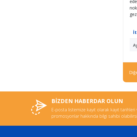
ede
nok
gez
İ
Ay
Diğe
BİZDEN HABERDAR OLUN
E-posta listemize kayıt olarak kayıt tarihleri
promosyonlar hakkında bilgi sahibi olabilirsi