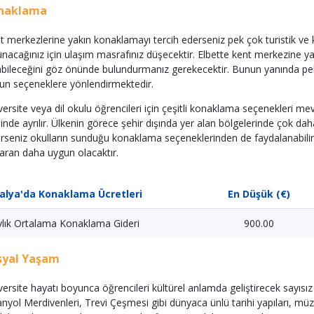
naklama
t merkezlerine yakın konaklamayı tercih ederseniz pek çok turistik v
unacağınız için ulaşım masrafınız düşecektir. Elbette kent merkezine yak
abileceğini göz önünde bulundurmanız gerekecektir. Bunun yanında pe
un seçeneklere yönlendirmektedir.
versite veya dil okulu öğrencileri için çeşitli konaklama seçenekleri me
linde ayrılır. Ülkenin görece şehir dışında yer alan bölgelerinde çok
erseniz okulların sunduğu konaklama seçeneklerinden de faydalanabili
aran daha uygun olacaktır.
talya'da Konaklama Ücretleri
En Düşük (€)
ylık Ortalama Konaklama Gideri
900.00
syal Yaşam
versite hayatı boyunca öğrencileri kültürel anlamda geliştirecek sayısı
anyol Merdivenleri, Trevi Çeşmesi gibi dünyaca ünlü tarihi yapıları, müz