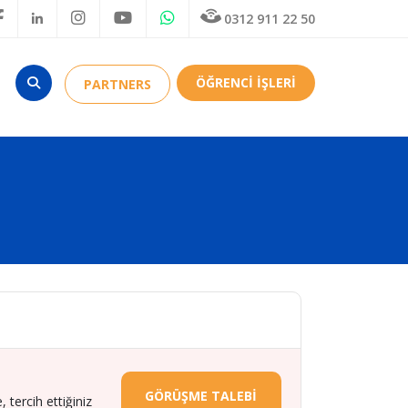
0312 911 22 50
ÖĞRENCİ İŞLERİ
PARTNERS
GÖRÜŞME TALEBİ
 tercih ettiğiniz