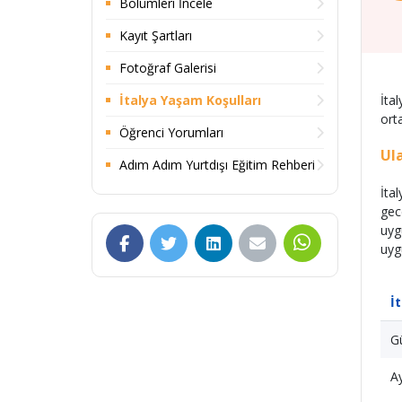
Bölümleri İncele
Kayıt Şartları
Fotoğraf Galerisi
İtalya Yaşam Koşulları
İta
orta
Öğrenci Yorumları
Ul
Adım Adım Yurtdışı Eğitim Rehberi
İta
gec
uyg
uyg
İ
Gü
Ay