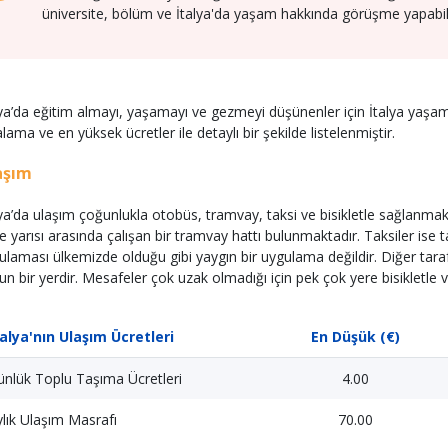
üniversite, bölüm ve İtalya'da yaşam hakkında görüşme yapabili
lya’da eğitim almayı, yaşamayı ve gezmeyi düşünenler için İtalya yaşam 
lama ve en yüksek ücretler ile detaylı bir şekilde listelenmiştir.
aşım
lya’da ulaşım çoğunlukla otobüs, tramvay, taksi ve bisikletle sağlanmakta
e yarısı arasında çalışan bir tramvay hattı bulunmaktadır. Taksiler ise t
ulaması ülkemizde olduğu gibi yaygın bir uygulama değildir. Diğer taraft
un bir yerdir. Mesafeler çok uzak olmadığı için pek çok yere bisikletle v
talya'nın Ulaşım Ücretleri
En Düşük (€)
nlük Toplu Taşıma Ücretleri
4.00
lık Ulaşım Masrafı
70.00