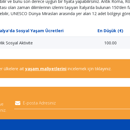
bilir ve bunu son derece uygun bir fiyata yapabilirsiniz. Antik Roma
tası olan zaman dilimlerinin izlerini taşıyan İtalya’da bulunan 150’den f
ebilir, UNESCO Dünya Mirasları arasında yer alan 12 adet bölgeyi görebi
talya'da Sosyal Yaşam Ücretleri
En Düşük (€)
lık Sosyal Aktivite
100.00
r ülkelere ait
yaşam maliyetlerini
incelemek için tıklayınız.
 ve
niz.