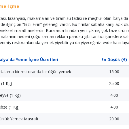
me-İçme
zası, lazanyası, makarnaları ve tiramisu tatlısı ile meşhur olan İtalya'
de ilginç bir “Gizli Fırın” geleneği vardır. Bu fırınlar sabaha karşı açık 
eneksel imalathanelerdir. Buralarda fırından yeni çıkmış çok taze ürünleri
lmalarının nedeni çoğu zaman reklam panosu gibi tanıtıcı işaretlere sahip
enmiş restoranlarında yemek yiyebilir ya da yiyeceğinizi evde hazırlayab
talya'da Yeme İçme Ücretleri
En Düşük (€)
rtalama bir restoranda bir öğün yemek
15.00
 (1 Kg)
25.00
eyve (1 Kg)
4.00
bze (1 Kg)
4.00
ünlük Yemek Masrafı
20.00