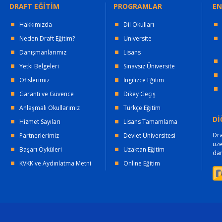
DRAFT EĞİTİM
PROGRAMLAR
EN
Hakkımızda
Dil Okulları
Neden Draft Eğitim?
Üniversite
Danışmanlarımız
Lisans
Yetki Belgeleri
Sınavsız Üniversite
Ofislerimiz
İngilizce Eğitim
Garanti ve Güvence
Dikey Geçiş
Anlaşmalı Okullarımız
Türkçe Eğitim
Dİ
Hizmet Sayıları
Lisans Tamamlama
Dra
Partnerlerimiz
Devlet Üniversitesi
üz
Başarı Öyküleri
Uzaktan Eğitim
dan
KVKK ve Aydınlatma Metni
Online Eğitim