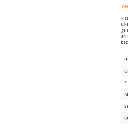
Ye
Piz
ülke
gel
anı
bez
İ
O
Et
M
Se
G