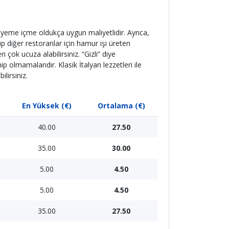
da yeme içme oldukça uygun maliyetlidir. Ayrıca,
olup diğer restoranlar için hamur işi üreten
 çok ucuza alabilirsiniz. “Gizli” diye
 olmamalarıdır. Klasik İtalyan lezzetleri ile
ilirsiniz.
En Yüksek (€)
Ortalama (€)
40.00
27.50
35.00
30.00
5.00
4.50
5.00
4.50
35.00
27.50