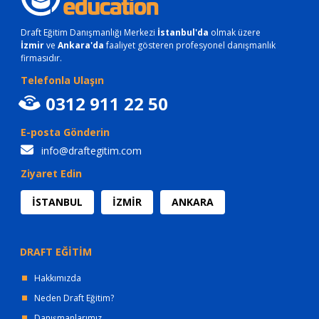
Draft Eğitim Danışmanlığı Merkezi
İstanbul'da
olmak üzere
İzmir
ve
Ankara'da
faaliyet gösteren profesyonel danışmanlık
firmasıdır.
Telefonla Ulaşın
0312 911 22 50
E-posta Gönderin
info@draftegitim.com
Ziyaret Edin
İSTANBUL
İZMİR
ANKARA
DRAFT EĞİTİM
Hakkımızda
Neden Draft Eğitim?
Danışmanlarımız