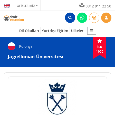
OFİSLERİMİZ
0312 911 22 50
Dil Okulları
Yurtdışı Eğitim
Ülkeler
Polonya
İLK
1000
Jagiellonian Üniversitesi