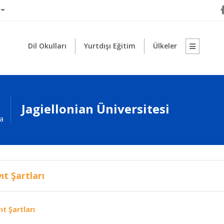
Dil Okulları
Yurtdışı Eğitim
Ülkeler
Jagiellonian Üniversitesi
a
ıt Şartları
ıt Şartları