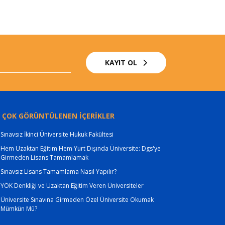
KAYIT OL
 ÇOK GÖRÜNTÜLENEN İÇERİKLER
Sınavsız İkinci Üniversite Hukuk Fakültesi
Hem Uzaktan Eğitim Hem Yurt Dışında Üniversite: Dgs'ye
Girmeden Lisans Tamamlamak
Sınavsız Lisans Tamamlama Nasıl Yapılır?
YÖK Denkliği ve Uzaktan Eğitim Veren Üniversiteler
Üniversite Sınavına Girmeden Özel Üniversite Okumak
Mümkün Mü?