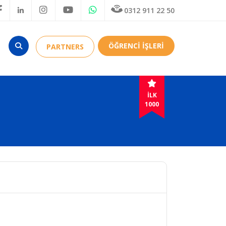
0312 911 22 50
ÖĞRENCİ İŞLERİ
PARTNERS
İLK
1000