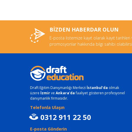
BİZDEN HABERDAR OLUN
E-posta listemize kayıt olarak kayıt tarihleri
promosyonlar hakkında bilgi sahibi olabilirsi
Draft Eğitim Danışmanlığı Merkezi
İstanbul'da
olmak
üzere
İzmir
ve
Ankara'da
faaliyet gösteren profesyonel
danışmanlık firmasıdır.
Telefonla Ulaşın
0312 911 22 50
E-posta Gönderin