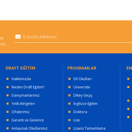
 ve
niz.
DRAFT EĞİTİM
PROGRAMLAR
EN
Hakkımızda
Dil Okulları
Neden Draft Eğitim?
Üniversite
Danışmanlarımız
Dikey Geçiş
Yetki Belgeleri
İngilizce Eğitim
Ofislerimiz
Doktora
Garanti ve Güvence
Lise
Anlaşmalı Okullarımız
Lisans Tamamlama