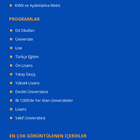
KVKK ve Aydınlatma Metni
PROGRAMLAR
Dil Okulları
Üniversite
Lise
Türkçe Eğitim
Ön Lisans
Yatay Geçiş
Yüksek Lisans
Devlet Üniversitesi
İlk 1000’de Yer Alan Üniversiteler
Lisans
Vakıf Üniversitesi
EN ÇOK GÖRÜNTÜLENEN İÇERİKLER