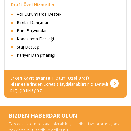
Draft Özel Hizmetler
Acil Durumlarda Destek
Birebir Danışman
Burs Başvuruları
Konaklama Desteği
Staj Desteği
Kariyer Danışmanlığı
Erken kayıt avantajı
ile tüm
Özel Draft
Hizmetlerinden
ücretsiz faydalanabilirsiniz. Detaylı
bilgi için tıklayınız.
BİZDEN HABERDAR OLUN
E-posta listemize kayıt olarak kayıt tarihleri ve promosyonlar
hakkında bilgi sahibi olabilirsiniz.