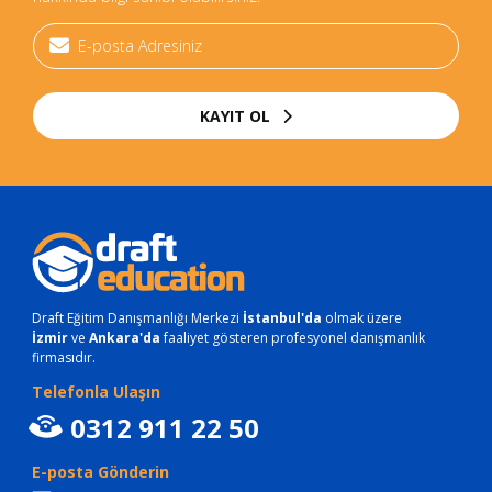
KAYIT OL
Draft Eğitim Danışmanlığı Merkezi
İstanbul'da
olmak üzere
İzmir
ve
Ankara'da
faaliyet gösteren profesyonel danışmanlık
firmasıdır.
Telefonla Ulaşın
0312 911 22 50
E-posta Gönderin