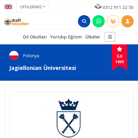
OFİSLERİMİZ
0312 911 22 50
Dil Okulları
Yurtdışı Eğitim
Ülkeler
Polonya
İLK
1000
Jagiellonian Üniversitesi