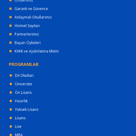
Ofislerimiz
Garanti ve Güvence
Anlaşmalı Okullarımız
Hizmet Sayıları
Partnerlerimiz
Başarı Öyküleri
KVKK ve Aydınlatma Metni
PROGRAMLAR
Dil Okulları
Üniversite
Ön Lisans
Hazırlık
Yüksek Lisans
Lisans
Lise
MBA