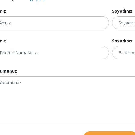
nız
Soyadınız
nız
Soyadınız
rumunuz