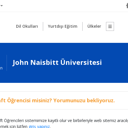
Dil Okulları
Yurtdışı Eğitim
Ülkeler
John Naisbitt Üniversitesi
an
ft Öğrencisi misiniz? Yorumunuzu bekliyoruz.
t Öğrencileri sistemimize kayıtlı olur ve birbirleriyle web sitemiz aracılığ
emek için lütfen
giriş yapınız
.