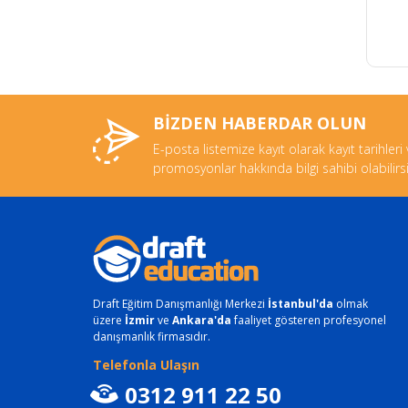
BİZDEN HABERDAR OLUN
E-posta listemize kayıt olarak kayıt tarihleri
promosyonlar hakkında bilgi sahibi olabilirsi
Draft Eğitim Danışmanlığı Merkezi
İstanbul'da
olmak
üzere
İzmir
ve
Ankara'da
faaliyet gösteren profesyonel
danışmanlık firmasıdır.
Telefonla Ulaşın
0312 911 22 50