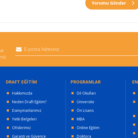
Yorumu Gönder
 ve
niz.
DRAFT EĞİTİM
PROGRAMLAR
EN
Hakkımızda
Dil Okulları
Neden Draft Eğitim?
Üniversite
Danışmanlarımız
Ön Lisans
Yetki Belgeleri
MBA
Ofislerimiz
Online Eğitim
Garanti ve Güvence
Doktora