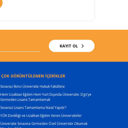
KAYIT OL
 ÇOK GÖRÜNTÜLENEN İÇERİKLER
Sınavsız İkinci Üniversite Hukuk Fakültesi
Hem Uzaktan Eğitim Hem Yurt Dışında Üniversite: Dgs'ye
Girmeden Lisans Tamamlamak
Sınavsız Lisans Tamamlama Nasıl Yapılır?
YÖK Denkliği ve Uzaktan Eğitim Veren Üniversiteler
Üniversite Sınavına Girmeden Özel Üniversite Okumak