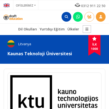
OFİSLERİMİZ
0312 911 22 50
Dil Okulları
Yurtdışı Eğitim
Ülkeler
Litvanya
İLK
1000
Kaunas Teknoloji Üniversitesi