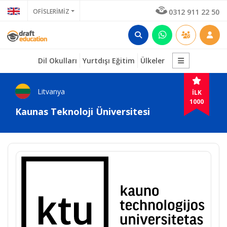
OFİSLERİMİZ
0312 911 22 50
Dil Okulları
Yurtdışı Eğitim
Ülkeler
Litvanya
İLK
1000
Kaunas Teknoloji Üniversitesi