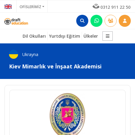
OFİSLERİMİZ
0312 911 22 50
Dil Okulları
Yurtdışı Eğitim
Ülkeler
Ukrayna
Kiev Mimarlık ve İnşaat Akademisi