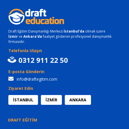
Draft Eğitim Danışmanlığı Merkezi
İstanbul'da
olmak üzere
İzmir
ve
Ankara'da
faaliyet gösteren profesyonel danışmanlık
firmasıdır.
Telefonla Ulaşın
0312 911 22 50
E-posta Gönderin
info@draftegitim.com
Ziyaret Edin
İSTANBUL
İZMİR
ANKARA
DRAFT EĞİTİM