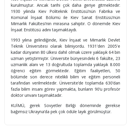
kurulmuştur. Ancak tarihi çok daha geriye gitmektedir:
1930 yılında Kiev Politeknik Enstitüsü’nün Fabrika ve
Komünal İnşaat Bölümü ile Kiev Sanat Enstitüsü’nün
Mimarlık Fakültesi’nin mirasına sahiptir. O dönemde Kiev
İnşaat Enstitüsü adını taşımaktaydı.
1993 yılına gelindiğinde, Kiev İnşaat ve Mimarlık Devlet
Teknik Üniversitesi olarak biliniyordu. 1931'den 2005'e
kadar dünyanın 80 ülkesi dahil olmak üzere yaklaşık 64 bin
uzman yetiştirmiştir. Üniversite bünyesindeki 6 fakülte, 23
uzmanlık alanı ve 13 doğrultuda toplamda yaklaşık 8.000
öğrenci eğitim görmektedir. Eğitim faaliyetleri, 50
bölümde son derece nitelikli bilim ve eğitim personeli
tarafından verilmektedir. Üniversite’de toplamda 630’dan
fazla bilim insanı görev yapmakta, bunların 90’u profesör
doktor unvanı taşımaktadır.
KUİMÜ, gerek Sovyetler Birliği döneminde gerekse
bağımsız Ukrayna’da pek çok ödüle layık görülmüştür.