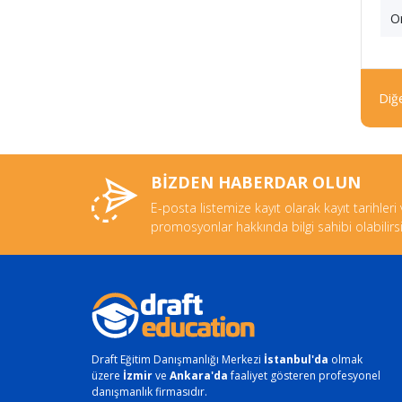
Or
Diğe
BİZDEN HABERDAR OLUN
E-posta listemize kayıt olarak kayıt tarihleri
promosyonlar hakkında bilgi sahibi olabilirsi
Draft Eğitim Danışmanlığı Merkezi
İstanbul'da
olmak
üzere
İzmir
ve
Ankara'da
faaliyet gösteren profesyonel
danışmanlık firmasıdır.