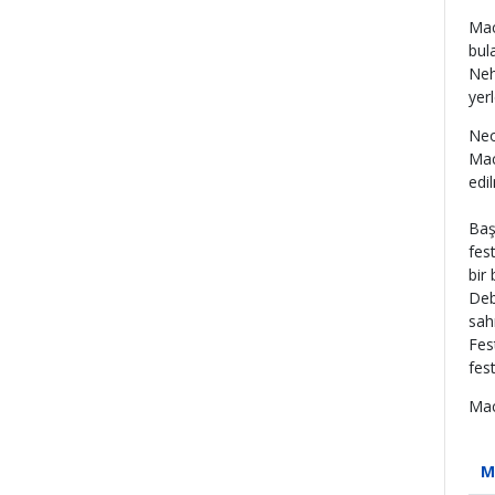
Maca
bul
Neh
yerl
Neo
Mac
edi
Baş
fes
bir
Deb
sah
Fes
fes
Mac
M