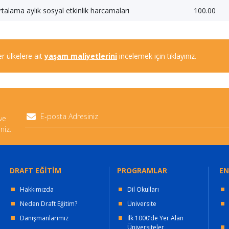
talama aylık sosyal etkinlik harcamaları
100.00
r ülkelere ait
yaşam maliyetlerini
incelemek için tıklayınız.
 ve
niz.
DRAFT EĞİTİM
PROGRAMLAR
EN
Hakkımızda
Dil Okulları
Neden Draft Eğitim?
Üniversite
Danışmanlarımız
İlk 1000’de Yer Alan
Üniversiteler