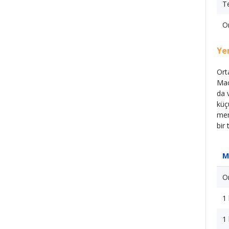
Te
Or
Ye
Ort
Mac
da 
küç
mer
bir 
M
O
1 
1