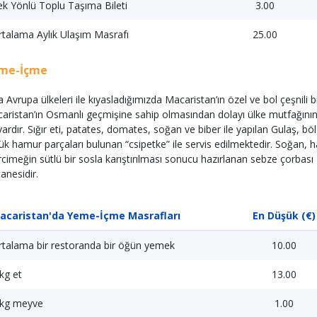
k Yönlü Toplu Taşıma Bileti
3.00
talama Aylık Ulaşım Masrafı
25.00
me-İçme
a Avrupa ülkeleri ile kıyasladığımızda Macaristan’ın özel ve bol çeşnili 
aristan’ın Osmanlı geçmişine sahip olmasından dolayı ülke mutfağının 
vardır. Sığır eti, patates, domates, soğan ve biber ile yapılan Gulaş, b
ük hamur parçaları bulunan “csipetke” ile servis edilmektedir. Soğan, 
cimeğin sütlü bir sosla karıştırılması sonucu hazırlanan sebze çorbas
tanesidir.
acaristan'da Yeme-İçme Masrafları
En Düşük (€)
rtalama bir restoranda bir öğün yemek
10.00
kg et
13.00
 kg meyve
1.00