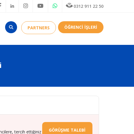
0312 911 22 50
ÖĞRENCİ İŞLERİ
PARTNERS
i
GÖRÜŞME TALEBİ
lere, tercih ettiğiniz