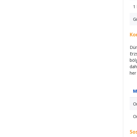
1
G
Ko
Dün
Erz
böl
dah
her
M
Or
Or
So