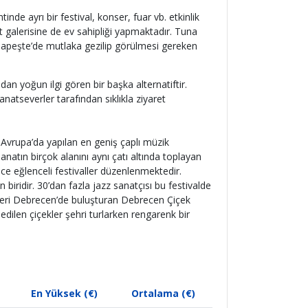
tinde ayrı bir festival, konser, fuar vb. etkinlik
at galerisine de ev sahipliği yapmaktadır. Tuna
dapeşte’de mutlaka gezilip görülmesi gereken
an yoğun ilgi gören bir başka alternatiftir.
atseverler tarafından sıklıkla ziyaret
i Avrupa’da yapılan en geniş çaplı müzik
anatın birçok alanını aynı çatı altında toplayan
ece eğlenceli festivaller düzenlenmektedir.
iridir. 30’dan fazla jazz sanatçısı bu festivalde
tleri Debrecen’de buluşturan Debrecen Çiçek
edilen çiçekler şehri turlarken rengarenk bir
En Yüksek (€)
Ortalama (€)