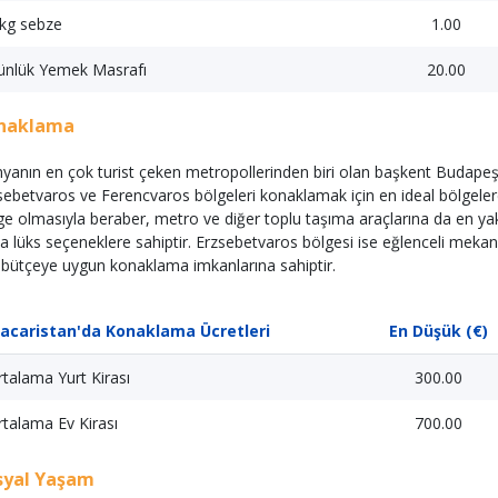
 kg sebze
1.00
ünlük Yemek Masrafı
20.00
naklama
yanın en çok turist çeken metropollerinden biri olan başkent Budapeş
sebetvaros ve Ferencvaros bölgeleri konaklamak için en ideal bölgelerd
ge olmasıyla beraber, metro ve diğer toplu taşıma araçlarına da en yak
a lüks seçeneklere sahiptir. Erzsebetvaros bölgesi ise eğlenceli mekanla
 bütçeye uygun konaklama imkanlarına sahiptir.
acaristan'da Konaklama Ücretleri
En Düşük (€)
talama Yurt Kirası
300.00
talama Ev Kirası
700.00
syal Yaşam