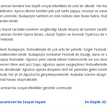
ristan kendine has keyifli sosyal etkinlikleri ile ünlü bir ülkedir. Her ken
abilirsiniz. Ayrıca ülkenin kentleri pek çok tarihi yapıya, müzeye ve san
ri üzerinde, Budapeşte tarihinin en eski noktası olan Buda Kalesi, Bu
erden biridir.
-Barok tarzdaki eserlerin sergilendiği Müzik Müzesi de turistler tarafınd
aristan Devlet Opera Binası, Ulusal Tiyatro ve Komedi Tiyatrosu da san
lmektedir.
kent Budapeşte, festivalleriyle de çok ünlü bir şehirdir. Sziget Festival
tivallerinden biridir. Budapeşte Sonbahar Festivali de müziği, dansı ve s
 başka festivaldir. Öğrenci şehri olarak bilinen Debrecen’de ise son der
recen Wine and Jazz Days, Ağustos ayının vazgeçilmez festivallerinden b
ne almaktadır. Ağustos ayında dünyanın dört bir yanından gelen turis
tivali, her yıl 20 Ağustos’ta gerçekleşmektedir. Arabalar üzerine dizayn 
tival havası oluşmaktadır.
aristan'da sosyal etkinlikler genelde ücretsizdir.
acaristan'da Sosyal Yaşam
En Düşük (€)