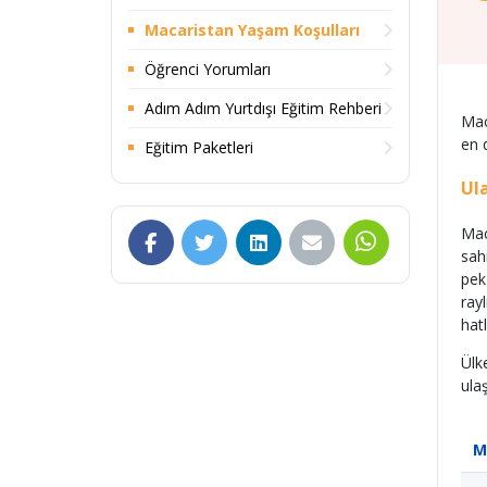
Macaristan Yaşam Koşulları
Öğrenci Yorumları
Adım Adım Yurtdışı Eğitim Rehberi
Mac
en 
Eğitim Paketleri
Ul
Mac
sah
pek
ray
hat
Ülk
ulaş
M