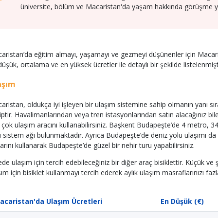
üniversite, bölüm ve Macaristan'da yaşam hakkında görüşme yap
aristan’da eğitim almayı, yaşamayı ve gezmeyi düşünenler için Macaris
düşük, ortalama ve en yüksek ücretler ile detaylı bir şekilde listelenmişt
aşım
aristan, oldukça iyi işleyen bir ulaşım sistemine sahip olmanın yanı sır
iptir. Havalimanlarından veya tren istasyonlarından satın alacağınız bil
 çok ulaşım aracını kullanabilirsiniz. Başkent Budapeşte’de 4 metro, 34 
lı sistem ağı bulunmaktadır. Ayrıca Budapeşte’de deniz yolu ulaşımı 
larını kullanarak Budapeşte’de güzel bir nehir turu yapabilirsiniz.
ede ulaşım için tercih edebileceğiniz bir diğer araç bisiklettir. Küçük ve
ım için bisiklet kullanmayı tercih ederek aylık ulaşım masraflarınızı fazla
acaristan'da Ulaşım Ücretleri
En Düşük (€)