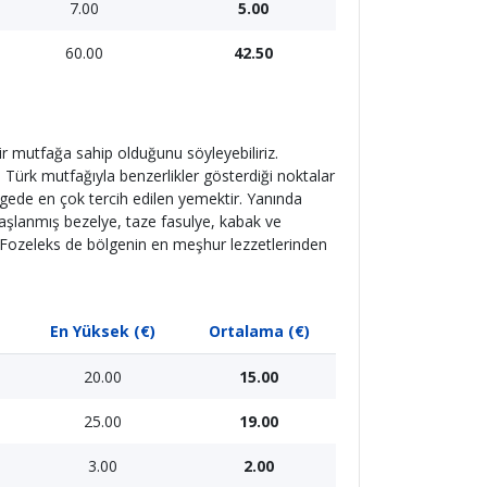
7.00
5.00
60.00
42.50
bir mutfağa sahip olduğunu söyleyebiliriz.
Türk mutfağıyla benzerlikler gösterdiği noktalar
ölgede en çok tercih edilen yemektir. Yanında
haşlanmış bezelye, taze fasulye, kabak ve
ı Fozeleks de bölgenin en meşhur lezzetlerinden
En Yüksek (€)
Ortalama (€)
20.00
15.00
25.00
19.00
3.00
2.00