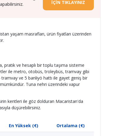
İÇİN TIKLAYINIZ
abilirsiniz.
tan yaşam masrafları, ürün fiyatları üzerinden
ir.
a, pratik ve hesaplı bir toplu taşıma sisteme
etler ile metro, otobüs, troleybüs, tramvay gibi
tramvay ve 5 banliyö hattı ile gayet geniş bir
da mümkündür. Tuna nehri üzerindeki vapur
 şirin kentleri ile göz dolduran Macaristan'da
sıyla düşürebilirsiniz.
En Yüksek (€)
Ortalama (€)