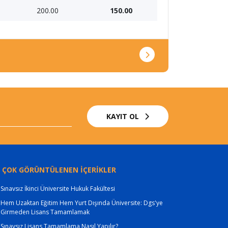
200.00
150.00
KAYIT OL
 ÇOK GÖRÜNTÜLENEN İÇERİKLER
Sınavsız İkinci Üniversite Hukuk Fakültesi
Hem Uzaktan Eğitim Hem Yurt Dışında Üniversite: Dgs'ye
Girmeden Lisans Tamamlamak
Sınavsız Lisans Tamamlama Nasıl Yapılır?