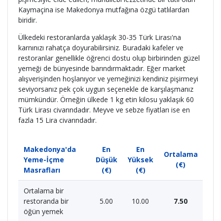
Kaymaçina ise Makedonya mutfağına özgü tatlılardan
biridir.
Ülkedeki restoranlarda yaklaşık 30-35 Türk Lirası'na
karnınızı rahatça doyurabilirsiniz. Buradaki kafeler ve
restoranlar genellikle öğrenci dostu olup birbirinden güzel
yemeği de bünyesinde barındırmaktadır. Eğer market
alışverişinden hoşlanıyor ve yemeğinizi kendiniz pişirmeyi
seviyorsanız pek çok uygun seçenekle de karşılaşmanız
mümkündür. Örneğin ülkede 1 kg etin kilosu yaklaşık 60
Türk Lirası civarındadır. Meyve ve sebze fiyatları ise en
fazla 15 Lira civarındadır.
Makedonya'da
En
En
Ortalama
Yeme-İçme
Düşük
Yüksek
(€)
Masrafları
(€)
(€)
Ortalama bir
restoranda bir
5.00
10.00
7.50
öğün yemek