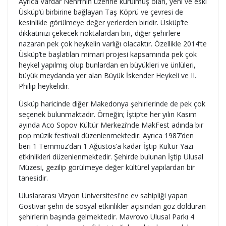
Ayrıca Vardar Nehri’nin üzerine kurulmuş olan, yeni ve eski
Üsküp’ü birbirine bağlayan Taş Köprü ve çevresi de
kesinlikle görülmeye değer yerlerden biridir. Üsküp’te
dikkatinizi çekecek noktalardan biri, diğer şehirlere
nazaran pek çok heykelin varlığı olacaktır. Özellikle 2014’te
Üsküp’te başlatılan mimari projesi kapsamında pek çok
heykel yapılmış olup bunlardan en büyükleri ve ünlüleri,
büyük meydanda yer alan Büyük İskender Heykeli ve II.
Philip heykelidir.
Üsküp haricinde diğer Makedonya şehirlerinde de pek çok
seçenek bulunmaktadır. Örneğin; İştip’te her yılın Kasım
ayında Aco Sopov Kültür Merkezi’nde MakFest adında bir
pop müzik festivali düzenlenmektedir. Ayrıca 1987’den
beri 1 Temmuz’dan 1 Ağustos’a kadar İştip Kültür Yazı
etkinlikleri düzenlenmektedir. Şehirde bulunan İştip Ulusal
Müzesi, gezilip görülmeye değer kültürel yapılardan bir
tanesidir.
Uluslararası Vizyon Üniversitesi'ne ev sahipliği yapan
Gostivar şehri de sosyal etkinlikler açısından göz dolduran
şehirlerin başında gelmektedir. Mavrovo Ulusal Parkı 4