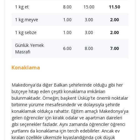
1 kg et
8.00
15.00
11.50
1 kg meyve
1.00
3.00
2.00
1 kg sebze
1.00
3.00
2.00
Günlük Yemek
6.00
8.00
7.00
Masrafı
Konaklama
Makedonya'da diğer Balkan şehirlerinde olduğu gibi her
bütçeye hitap eden çeşitli konaklama imkânları
bulunmaktadır. Örneğin; başkent Üsküp'te önemli noktalar
birbirine yürüme mesafesindedir ve dolayısıyla şehirde
konaklamak oldukça rahattır. Eğitim amaçlı Makedonya'ya
gelen öğrenciler için kiralık odalar ve apartman daireleri
gibi seçenekler fazladır. Aynı zamanda öğrenciler öğrenci
yurtlarını da konaklama için tercih edebilirler. Ancak ev
kiraları özellikle ülkemizle kıyaslandığında çok düşük