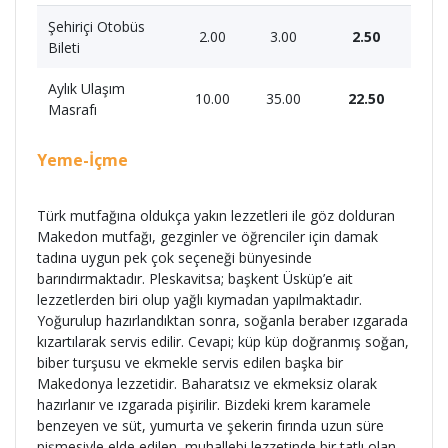
Şehiriçi Otobüs
2.00
3.00
2.50
Bileti
Aylık Ulaşım
10.00
35.00
22.50
Masrafı
Yeme-İçme
Türk mutfağına oldukça yakın lezzetleri ile göz dolduran
Makedon mutfağı, gezginler ve öğrenciler için damak
tadına uygun pek çok seçeneği bünyesinde
barındırmaktadır. Pleskavitsa; başkent Üsküp’e ait
lezzetlerden biri olup yağlı kıymadan yapılmaktadır.
Yoğurulup hazırlandıktan sonra, soğanla beraber ızgarada
kızartılarak servis edilir. Cevapi; küp küp doğranmış soğan,
biber turşusu ve ekmekle servis edilen başka bir
Makedonya lezzetidir. Baharatsız ve ekmeksiz olarak
hazırlanır ve ızgarada pişirilir. Bizdeki krem karamele
benzeyen ve süt, yumurta ve şekerin fırında uzun süre
pişmesiyle elde edilen, muhallebi lezzetinde bir tatlı olan