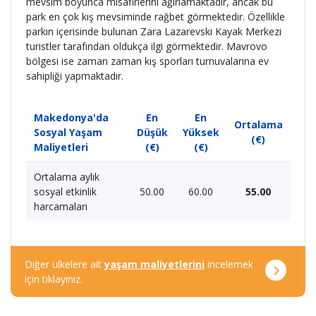
mevsim boyunca misafirlerini ağırlamaktadır, ancak bu
park en çok kış mevsiminde rağbet görmektedir. Özellikle
parkın içerisinde bulunan Zara Lazarevski Kayak Merkezi
turistler tarafından oldukça ilgi görmektedir. Mavrovo
bölgesi ise zaman zaman kış sporları turnuvalarına ev
sahipliği yapmaktadır.
Makedonya'da
En
En
Ortalama
Sosyal Yaşam
Düşük
Yüksek
(€)
Maliyetleri
(€)
(€)
Ortalama aylık
sosyal etkinlik
50.00
60.00
55.00
harcamaları
Diğer ülkelere ait
yaşam maliyetlerini
incelemek
için tıklayınız.