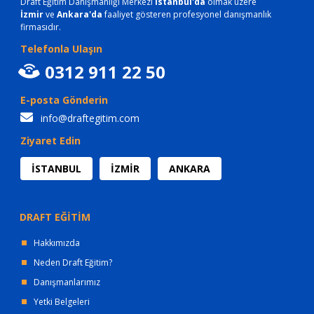
Draft Eğitim Danışmanlığı Merkezi
İstanbul'da
olmak üzere
İzmir
ve
Ankara'da
faaliyet gösteren profesyonel danışmanlık
firmasıdır.
Telefonla Ulaşın
0312 911 22 50
E-posta Gönderin
info@draftegitim.com
Ziyaret Edin
İSTANBUL
İZMİR
ANKARA
DRAFT EĞİTİM
Hakkımızda
Neden Draft Eğitim?
Danışmanlarımız
Yetki Belgeleri