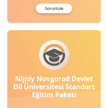
Görüntüle
Nijniy Novgorod Devlet
Dil Üniversitesi Standart
Eğitim Paketi