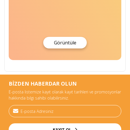
Görüntüle
BİZDEN HABERDAR OLUN
E-posta listemize kayıt olarak kayıt tarihleri ve promosyonlar
hakkında bilgi sahibi olabilirsiniz.
KAYIT OL