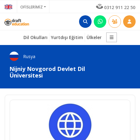
OFİSLERİMİZ
0312 911 22 50
Dil Okulları
Yurtdışı Eğitim
Ülkeler
Rusya
Nijniy Novgorod Devlet Dil
Üniversitesi