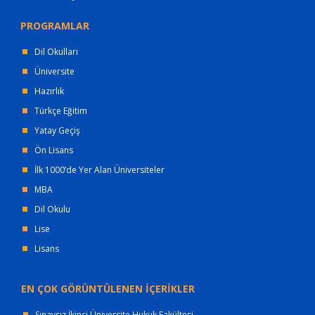
PROGRAMLAR
Dil Okulları
Üniversite
Hazırlık
Türkçe Eğitim
Yatay Geçiş
Ön Lisans
İlk 1000’de Yer Alan Üniversiteler
MBA
Dil Okulu
Lise
Lisans
EN ÇOK GÖRÜNTÜLENEN İÇERİKLER
Sınavsız İkinci Üniversite Hukuk Fakültesi