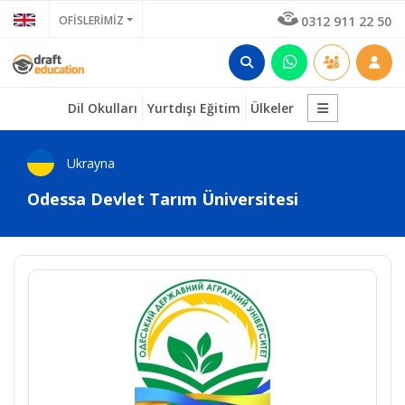
OFİSLERİMİZ
0312 911 22 50
Dil Okulları
Yurtdışı Eğitim
Ülkeler
Ukrayna
Odessa Devlet Tarım Üniversitesi