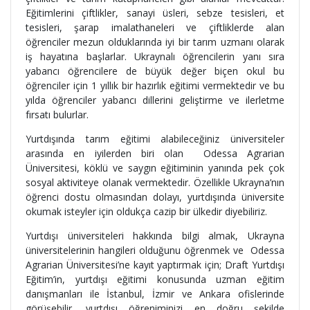
Eğitimlerini çiftlikler, sanayi üsleri, sebze tesisleri, et
tesisleri, şarap imalathaneleri ve çiftliklerde alan
öğrenciler mezun olduklarında iyi bir tarım uzmanı olarak
iş hayatına başlarlar. Ukraynalı öğrencilerin yanı sıra
yabancı öğrencilere de büyük değer biçen okul bu
öğrenciler için 1 yıllık bir hazırlık eğitimi vermektedir ve bu
yılda öğrenciler yabancı dillerini geliştirme ve ilerletme
fırsatı bulurlar.
Yurtdışında tarım eğitimi alabileceğiniz üniversiteler
arasında en iyilerden biri olan Odessa Agrarian
Üniversitesi, köklü ve saygın eğitiminin yanında pek çok
sosyal aktiviteye olanak vermektedir. Özellikle Ukrayna’nın
öğrenci dostu olmasından dolayı, yurtdışında üniversite
okumak isteyler için oldukça cazip bir ülkedir diyebiliriz.
Yurtdışı üniversiteleri hakkında bilgi almak, Ukrayna
üniversitelerinin hangileri olduğunu öğrenmek ve Odessa
Agrarian Üniversitesi’ne kayıt yaptırmak için; Draft Yurtdışı
Eğitim’in, yurtdışı eğitimi konusunda uzman eğitim
danışmanları ile İstanbul, İzmir ve Ankara ofislerinde
görüşebilir, yurtdışı öğreniminizi en doğru şekilde