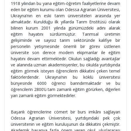
1918 yılından bu yana eğitim-öğretim faaliyetlerine devam
eden bir eğitim kurumu olan Odessa Agrarian Üniversitesi,
Ukrayna’nın en eski tarım üniversiteleri arasında yer
almaktadır. Kurulduğu ilk yıllarda Tarım Enstitüsü olarak
bilinen kurum 2001 yılında günümüzdeki adını alarak
eğitim hayatını sürdürmüştür. Tarımsal üretimin
gelişiminde ve sayısız tarım sektöründe kalifiye bir
personelin yetişmesinde önemli bir görev üstlenen
üniversite son derece modern ekipmanlar ile eğitim
hayatını devam ettirmektedir. Okulun sağladığı avantajlar
ve alanında uzman akademisyenler, bu okulda yurtdışında
eğitim görmek isteyen öğrencilerin dikkatini çeken temel
faktörlerdendir. Ukrayna’nın bu köklü üniversitesi
bünyesinde 6000 öğrenci barındırmaktadır ve bu
öğrencilerin 2800’ü tam zamanlı eğitim görürken, diğerleri
yarı zamanlı eğitim görmektedirler.
Başarılı öğrencilerine cömert bir burs imkânı sağlayan
Odessa Agrarian Üniversitesi, yurtdışındaki pek çok
üniversitenin ve eğitim kuruluşunun da dikkatini çekmiştir.
Akademik başarıya fazla önem veren okul, uluslararası