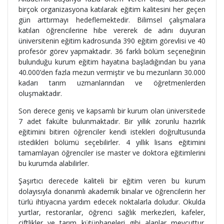
birçok organizasyona katılarak eğitim kalitesini her geçen
gün arttırmayı hedeflemektedir. Bilimsel çalışmalara
katılan öğrencilerine hibe vererek de adını duyuran
üniversitenin eğitim kadrosunda 390 eğitim görevlisi ve 40
profesör görev yapmaktadır. 36 farklı bölüm seçeneğinin
bulunduğu kurum eğitim hayatına başladığından bu yana
40.000’den fazla mezun vermiştir ve bu mezunların 30.000
kadarı tarım uzmanlarından ve öğretmenlerden
oluşmaktadır.
Son derece geniş ve kapsamlı bir kurum olan üniversitede
7 adet fakülte bulunmaktadır. Bir yıllık zorunlu hazırlık
eğitimini bitiren öğrenciler kendi istekleri doğrultusunda
istedikleri bölümü seçebilirler. 4 yıllık lisans eğitimini
tamamlayan öğrenciler ise master ve doktora eğitimlerini
bu kurumda alabilirler.
Şaşırtıcı derecede kaliteli bir eğitim veren bu kurum
dolayısıyla donanımlı akademik binalar ve öğrencilerin her
türlü ihtiyacına yardım edecek noktalarla doludur. Okulda
yurtlar, restoranlar, öğrenci sağlık merkezleri, kafeler,
çiftlikler ve tarım kütüphaneleri gibi alanlar mevcuttur.