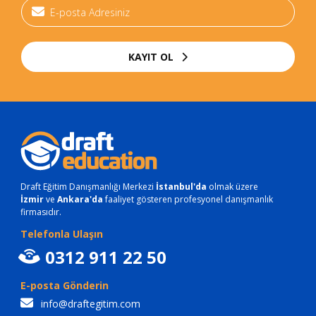
KAYIT OL
Draft Eğitim Danışmanlığı Merkezi
İstanbul'da
olmak üzere
İzmir
ve
Ankara'da
faaliyet gösteren profesyonel danışmanlık
firmasıdır.
Telefonla Ulaşın
0312 911 22 50
E-posta Gönderin
info@draftegitim.com