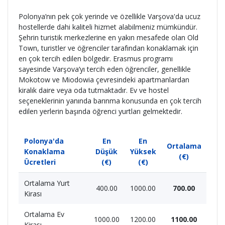
Polonya’nın pek çok yerinde ve özellikle Varşova'da ucuz
hostellerde dahi kaliteli hizmet alabilmeniz mümkündür.
Şehrin turistik merkezlerine en yakın mesafede olan Old
Town, turistler ve öğrenciler tarafından konaklamak için
en çok tercih edilen bölgedir. Erasmus programı
sayesinde Varşova’yı tercih eden öğrenciler, genellikle
Mokotow ve Miodowia çevresindeki apartmanlardan
kiralık daire veya oda tutmaktadır. Ev ve hostel
seçeneklerinin yanında barınma konusunda en çok tercih
edilen yerlerin başında öğrenci yurtları gelmektedir.
Polonya'da
En
En
Ortalama
Konaklama
Düşük
Yüksek
(€)
Ücretleri
(€)
(€)
Ortalama Yurt
400.00
1000.00
700.00
Kirası
Ortalama Ev
1000.00
1200.00
1100.00
Kirası