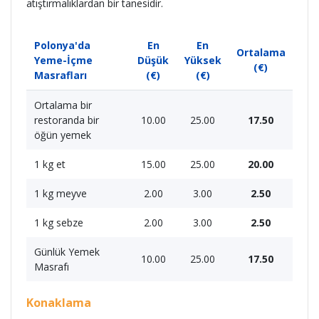
atıştırmalıklardan bir tanesidir.
Polonya'da
En
En
Ortalama
Yeme-İçme
Düşük
Yüksek
(€)
Masrafları
(€)
(€)
Ortalama bir
restoranda bir
10.00
25.00
17.50
öğün yemek
1 kg et
15.00
25.00
20.00
1 kg meyve
2.00
3.00
2.50
1 kg sebze
2.00
3.00
2.50
Günlük Yemek
10.00
25.00
17.50
Masrafı
Konaklama