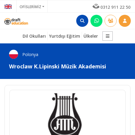
OFİSLERİMİZ
0312 911 22 50
Dil Okulları
Yurtdışı Eğitim
Ülkeler
Polonya
Wroclaw K.Lipinski Müzik Akademisi