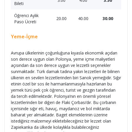
3.00
4.00
3.50
Bileti
Öğrenci Aylık
20.00
40.00
30.00
Paso Ücreti
Yeme-İçme
Avrupa ülkelerinin çoğunluğuna kıyasla ekonomik açıdan
son derece uygun olan Polonya, yeme içme maliyetleri
açısından da son derece uygun ve lezzetli seçenekler
sunmaktadır. Türk damak tadına yakın lezzetleri ile bilinen
ülkenin en sevilen lezzetlerinden biri Sanok yemeğidir. Sığır
etinin özel bir sos ile harmanlanmasıyla hazırlanan bu
yemek türü pek çok öğrenci, turist ve gezgin tarafından
da tercih edilmektedir. Polonya’nın en önemli yöresel
lezzetlerinden bir diğeri de Flaki Çorbası’dır. Bu çorbanın
içerisinde sığır eti, havuç, maydanoz ve bol miktarda
baharat yer almaktadır. Baget ekmeklerinin üzerine
istediğiniz malzemeyi ekletebileceğiniz bir lezzet olan
Zapiekanka da ülkede kolaylıkla bulabileceğiniz