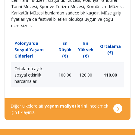
Leh Tarihi Müzesi, Özgürlük Müzesi, Polonya Yahudileri
Tarihi Müzesi, Spor ve Turizm Müzesi, Komünizm Müzesi,
Karikatür Müzesi bunlardan sadece bir kaçıdır. Müze giriş
fiyatları ya da festival biletleri oldukça uygun ve çoğu
ücretsizdir.
Polonya'da
En
En
Ortalama
Sosyal Yaşam
Düşük
Yüksek
(€)
Giderleri
(€)
(€)
Ortalama aylık
sosyal etkinlik
100.00
120.00
110.00
harcamaları
Diğer ülkelere ait
yaşam maliyetlerini
incelemek
için tıklayınız.