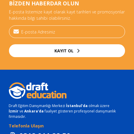
BİZDEN HABERDAR OLUN
E-posta listemize kayıt olarak kayıt tarihleri ve promosyonlar
hakkında bilgi sahibi olabilirsiniz.
KAYIT OL
Draft Eğitim Danışmanlığı Merkezi
İstanbul'da
olmak üzere
İzmir
ve
Ankara'da
faaliyet gösteren profesyonel danışmanlık
firmasıdır.
Telefonla Ulaşın