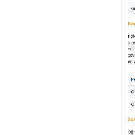
G
Ko
Pol
tur
edi
çev
en 
P
Or
Or
So
Öğr