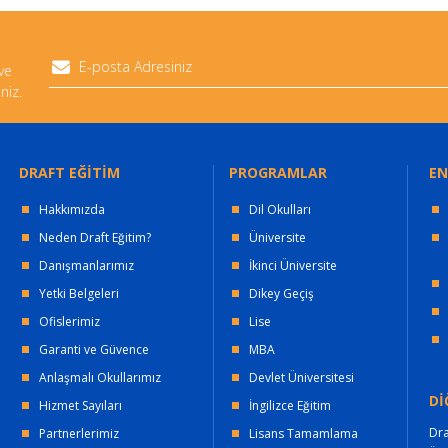
 ve
niz.
DRAFT EĞİTİM
PROGRAMLAR
EN
Hakkımızda
Dil Okulları
Neden Draft Eğitim?
Üniversite
Danışmanlarımız
İkinci Üniversite
Yetki Belgeleri
Dikey Geçiş
Ofislerimiz
Lise
Garanti ve Güvence
MBA
Anlaşmalı Okullarımız
Devlet Üniversitesi
Dİ
Hizmet Sayıları
İngilizce Eğitim
Dra
Partnerlerimiz
Lisans Tamamlama