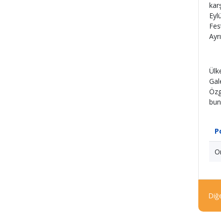
kar
Eyl
Fes
Ayr
Ülk
Gal
Özg
bun
P
Or
Diğe