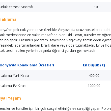
ünlük Yemek Masrafı
10.00
naklama
onya’nın pek çok yerinde ve özellikle Varşova'da ucuz hostellerde dahi
istik merkezlerine en yakın mesafede olan Old Town, turistler ve öğren
len bölgedir. Erasmus programı sayesinde Varşova’yı tercih eden öğre
resindeki apartmanlardan kiralık daire veya oda tutmaktadır. Ev ve h
çok tercih edilen yerlerin başında öğrenci yurtları gelmektedir.
olonya'da Konaklama Ücretleri
En Düşük (€)
talama Yurt Kirası
400.00
talama Ev Kirası
1000.00
syal Yaşam
enciler ve turistler için bir çok sosyal etkinliğe ev sahipliği yapan Polo