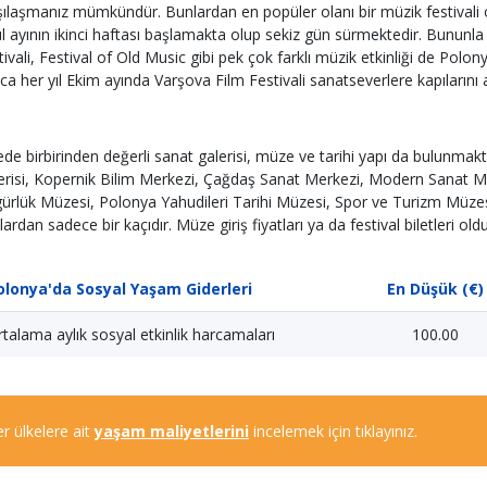
şılaşmanız mümkündür. Bunlardan en popüler olanı bir müzik festivali ol
ül ayının ikinci haftası başlamakta olup sekiz gün sürmektedir. Bununla
tivali, Festival of Old Music gibi pek çok farklı müzik etkinliği de Polo
ıca her yıl Ekim ayında Varşova Film Festivali sanatseverlere kapılarını
ede birbirinden değerli sanat galerisi, müze ve tarihi yapı da bulunmak
erisi, Kopernik Bilim Merkezi, Çağdaş Sanat Merkezi, Modern Sanat M
ürlük Müzesi, Polonya Yahudileri Tarihi Müzesi, Spor ve Turizm Müz
lardan sadece bir kaçıdır. Müze giriş fiyatları ya da festival biletleri o
olonya'da Sosyal Yaşam Giderleri
En Düşük (€)
talama aylık sosyal etkinlik harcamaları
100.00
r ülkelere ait
yaşam maliyetlerini
incelemek için tıklayınız.