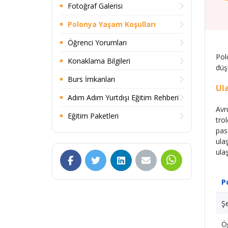
Fotoğraf Galerisi
Polonya Yaşam Koşulları
Öğrenci Yorumları
Pol
Konaklama Bilgileri
düş
Burs İmkanları
Ul
Adım Adım Yurtdışı Eğitim Rehberi
Avr
Eğitim Paketleri
tro
pas
ula
ula
P
Şe
Öğ