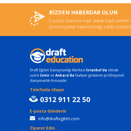
BİZDEN HABERDAR OLUN
E-posta listemize kayıt olarak kayıt tarihleri
promosyonlar hakkında bilgi sahibi olabilirsi
Draft Eğitim Danışmanlığı Merkezi
İstanbul'da
olmak
üzere
İzmir
ve
Ankara'da
faaliyet gösteren profesyonel
danışmanlık firmasıdır.
Telefonla Ulaşın
0312 911 22 50
E-posta Gönderin
info@draftegitim.com
Ziyaret Edin