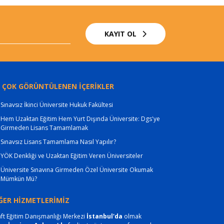
KAYIT OL
 ÇOK GÖRÜNTÜLENEN İÇERİKLER
Sınavsız İkinci Üniversite Hukuk Fakültesi
Hem Uzaktan Eğitim Hem Yurt Dışında Üniversite: Dgs'ye
Girmeden Lisans Tamamlamak
Sınavsız Lisans Tamamlama Nasıl Yapılır?
YÖK Denkliği ve Uzaktan Eğitim Veren Üniversiteler
Üniversite Sınavına Girmeden Özel Üniversite Okumak
Mümkün Mü?
ĞER HİZMETLERİMİZ
ft Eğitim Danışmanlığı Merkezi
İstanbul'da
olmak