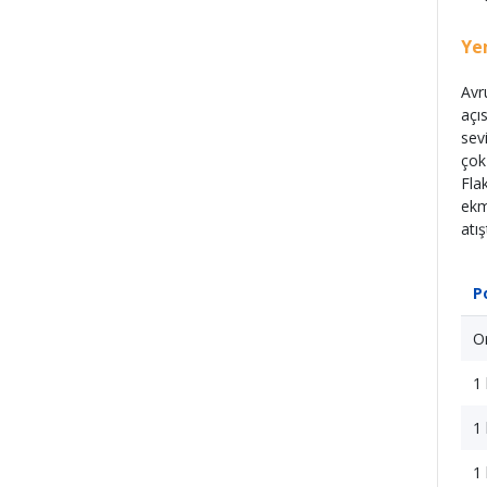
Ye
Avr
açı
sev
çok
Fla
ekm
atış
P
O
1 
1
1