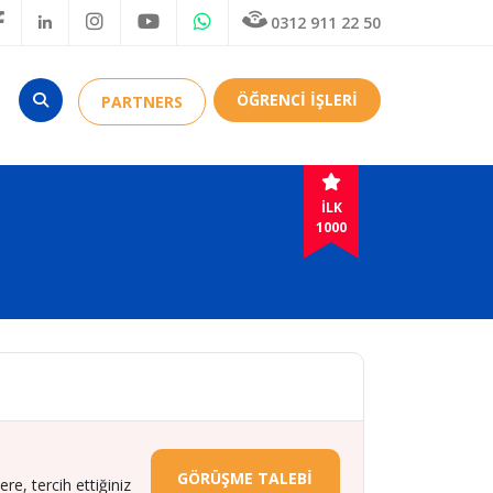
0312 911 22 50
ÖĞRENCİ İŞLERİ
PARTNERS
İLK
1000
GÖRÜŞME TALEBİ
e, tercih ettiğiniz