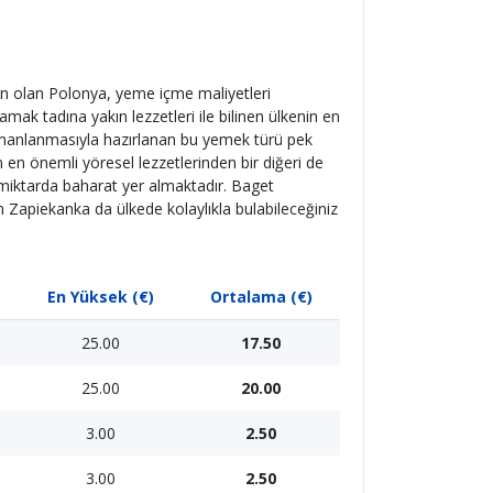
n olan Polonya, yeme içme maliyetleri
ak tadına yakın lezzetleri ile bilinen ülkenin en
 harmanlanmasıyla hazırlanan bu yemek türü pek
n en önemli yöresel lezzetlerinden bir diğeri de
l miktarda baharat yer almaktadır. Baget
n Zapiekanka da ülkede kolaylıkla bulabileceğiniz
En Yüksek (€)
Ortalama (€)
25.00
17.50
25.00
20.00
3.00
2.50
3.00
2.50