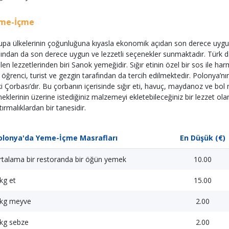
me-İçme
upa ülkelerinin çoğunluğuna kıyasla ekonomik açıdan son derece uygu
sından da son derece uygun ve lezzetli seçenekler sunmaktadır. Türk dam
ilen lezzetlerinden biri Sanok yemeğidir. Sığır etinin özel bir sos ile
 öğrenci, turist ve gezgin tarafından da tercih edilmektedir. Polonya’nı
ki Çorbası’dır. Bu çorbanın içerisinde sığır eti, havuç, maydanoz ve bo
eklerinin üzerine istediğiniz malzemeyi ekletebileceğiniz bir lezzet ola
tırmalıklardan bir tanesidir.
olonya'da Yeme-İçme Masrafları
En Düşük (€)
rtalama bir restoranda bir öğün yemek
10.00
kg et
15.00
 kg meyve
2.00
 kg sebze
2.00