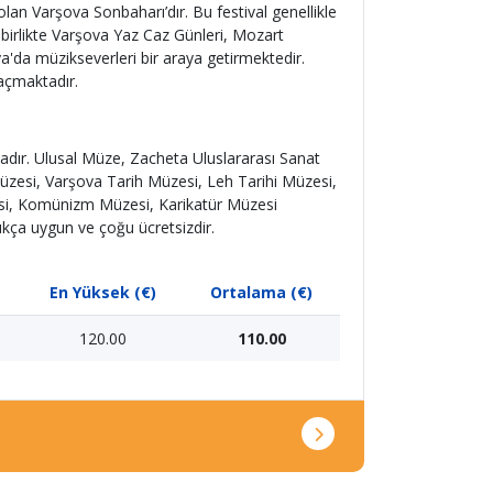
an Varşova Sonbaharı’dır. Bu festival genellikle
 birlikte Varşova Yaz Caz Günleri, Mozart
nya'da müzikseverleri bir araya getirmektedir.
 açmaktadır.
tadır. Ulusal Müze, Zacheta Uluslararası Sanat
üzesi, Varşova Tarih Müzesi, Leh Tarihi Müzesi,
esi, Komünizm Müzesi, Karikatür Müzesi
ldukça uygun ve çoğu ücretsizdir.
En Yüksek (€)
Ortalama (€)
120.00
110.00