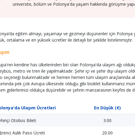
üniversite, bölüm ve Polonya'da yaşam hakkında görüşme yapabi
onya’da eğitim almayı, yaşamayı ve gezmeyi düşünenler için Polonya y
ük, ortalama ve en yüksek ücretler ile detaylı bir şekilde listelenmiştir.
aşım
upa'nın kendine has ülkelerinden biri olan Polonya'da ulaşım ağı olduk
leybüs, metro ve tren ile yapılmaktadır. Şehir içi ve şehir dışı ulaşım ol
o seçeneği bulunmaktadır ve hemen hemen tüm ulaşım araçlarında aktif 
şımında pek çok Avrupa ülkesinde olduğu gibi bisiklet kullanmanız mümkü
şım giderlerinizi oldukça düşürebilir ve şehrin manzarasının keyfini de do
olonya'da Ulaşım Ücretleri
En Düşük (€)
hiriçi Otobüs Bileti
3.00
renci Aylık Paso Ücreti
20.00