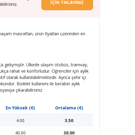
İÇİN TIKLAYINIZ
lirsiniz.
aşam masrafları, ürün fiyatları üzerinden en
ça gelişmiştir. Ülkede ulaşım otobüs, tramvay,
dukça rahat ve konforludur. Öğrenciler için aylık
olarak kullanılabilmektedir. Ayrıca şehir içi
ndür. Bisiklet kullanımı ile beraber aylık
yasıya çıkarabilirsiniz
En Yüksek (€)
Ortalama (€)
4.00
3.50
40.00
30.00